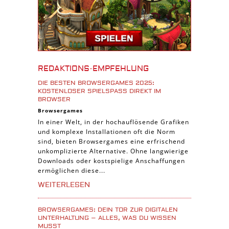
Android Spiele
iPhone Spiele
iOS Spiele
Burgenbau Spiele
REDAKTIONS-EMPFEHLUNG
Cross-Platform Spiele
DIE BESTEN BROWSERGAMES 2025:
iPad Spiele
KOSTENLOSER SPIELSPASS DIREKT IM B
ROWSER
Denk Spiele
Browsergames
In einer Welt, in der hochauflösende Grafiken
Piraten Spiele
und komplexe Installationen oft die Norm
Sport Spiele
sind, bieten Browsergames eine erfrischend
unkomplizierte Alternative. Ohne langwierige
Pferde Spiele
Downloads oder kostspielige Anschaffungen
Simulation Spiele
ermöglichen diese...
Tier Spiele
WEITERLESEN
Casual Spiele
BROWSERGAMES: DEIN TOR ZUR DIGITALEN
Abenteuer Spiele
UNTERHALTUNG – ALLES, WAS DU WISSEN
MUSST