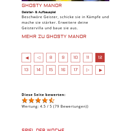
GHOSTY MANOR
Geister- & Aufbauspiel
Beschwöre Geister, schicke sie in Kämpfe und
mache sie stärker. Erweitere deine
Geistervilla und baue sie aus.
MEHR ZU GHOSTY MANOR
◁
8
9
10
11
12
◀
13
14
15
16
17
▷
▶
Diese Seite bewerten:
Wertung:
4.5
/
5
(
79
Bewertungen))
SPIEL DER WOCHE