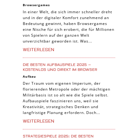
Online Spiele
Browsergames
3-Gewinnt Spiele
In einer Welt, die sich immer schneller dreht
und in der digitaler Komfort zunehmend an
Trading Card Spiele
Bedeutung gewinnt, haben Browsergames
Manager Spiele
eine Nische für sich erobert, die für Millionen
von Spielern auf der ganzen Welt
unverzichtbar geworden ist. Was...
WEITERLESEN
DIE BESTEN AUFBAUSPIELE 2025 –
KOSTENLOS UND DIREKT IM BROWSER
Aufbau
Der Traum vom eigenen Imperium, der
florierenden Metropole oder der mächtigen
Militärbasis ist so alt wie die Spiele selbst.
Aufbauspiele faszinieren uns, weil sie
Kreativität, strategisches Denken und
langfristige Planung erfordern. Doch...
WEITERLESEN
STRATEGIESPIELE 2025: DIE BESTEN