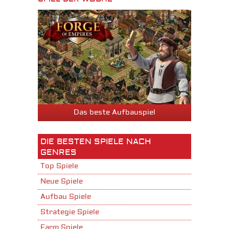
Das beste Aufbauspiel
DIE BESTEN SPIELE NACH
GENRES
Top Spiele
Neue Spiele
Aufbau Spiele
Strategie Spiele
Farm Spiele