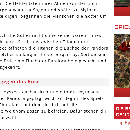
. Die Heldentaten ihrer Ahnen wurden sich
e irgendwann zu Sagen und später zu Mythen
erteidigen, begannen die Menschen die Götter um
SPIE
uch die Götter nicht ohne Fehler waren. Eines
htbarer Streit aus zwischen Titanen und
es öffneten die Titanen die Büchse der Pandora
elches so lang in ihr verborgen lag. Seit diesem
ie Erde vom Fluch der Pandora heimgesucht und
ckgekehrt.
 gegen das Böse
Odyssea tauchst du nun ein in die mythische
der Pandora geplagt wird. Zu Beginn des Spiels
Charakter, mit dem du dich auf die
DIE 
ie Welt vom Bösen zu befreien. Dafür stehen dir
GENR
Auswahl.
Top Sp