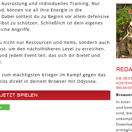
Shoote
 Ausrüstung und individuelles Training. Nur
d, können sie all ihre Energie in die
Downlo
Dabei solltest du zu Beginn vor allem defensive
3D Spi
lbst zu schützen. Schließlich ist dein eigenes
Tablet
iche Angriffe.
Androi
u nicht nur Ressourcen und Items, sondern auch
iPhone
st, um den nächsthöheren Level zu erreichen.
d jedem Event teil, das sich dir bietet und
iOS Sp
t.
Burgen
RED
Cross-
r zum mächtigsten Krieger im Kampf gegen das
DIE BE
enlos direkt in deinem Browser mit Odyssea.
iPad S
KOSTENL
ROWSE
Denk S
Browse
JETZT SPIELEN
Pirate
In einer
und komp
Sport 
sind, b
Pferde
unkompli
Downloa
Simula
ermöglic