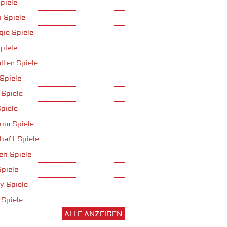
piele
 Spiele
gie Spiele
piele
lter Spiele
Spiele
 Spiele
piele
um Spiele
haft Spiele
n Spiele
Spiele
y Spiele
 Spiele
ALLE ANZEIGEN
ufbau Spiele