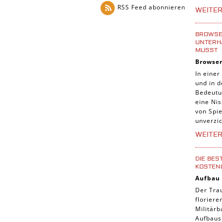
Tier Sp
RSS Feed abonnieren
WEITE
Casual
Abente
BROWSER
UNTERH
Online
MUSST
Browse
3-Gewi
In einer
Tradin
und in 
Bedeutu
Manage
eine Nis
von Spie
unverzic
WEITE
DIE BES
KOSTEN
Aufbau
Der Tra
florier
Militärb
Aufbausp