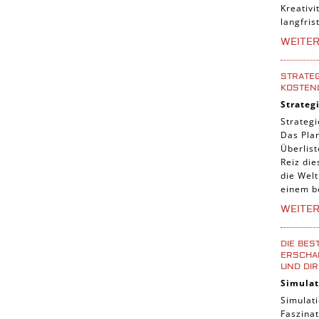
Kreativi
langfris
WEITE
STRATEG
KOSTEN
Strateg
Strategi
Das Pla
Überlis
Reiz die
die Welt
einem b
WEITE
DIE BES
ERSCHAF
UND DIR
Simulat
Simulati
Faszinat