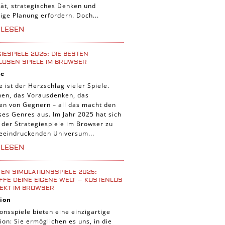
tät, strategisches Denken und
tige Planung erfordern. Doch...
RLESEN
IESPIELE 2025: DIE BESTEN
LOSEN SPIELE IM BROWSER
ie
e ist der Herzschlag vieler Spiele.
nen, das Vorausdenken, das
ten von Gegnern – all das macht den
ses Genres aus. Im Jahr 2025 hat sich
 der Strategiespiele im Browser zu
eeindruckenden Universum...
RLESEN
TEN SIMULATIONSSPIELE 2025:
FE DEINE EIGENE WELT – KOSTENLOS
EKT IM BROWSER
ion
onsspiele bieten eine einzigartige
ion: Sie ermöglichen es uns, in die