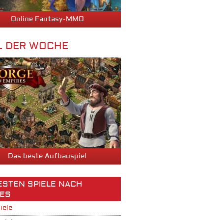
Online Fantasy-MMO
L DER WOCHE
Das beste Aufbauspiel
BESTEN SPIELE NACH
ES
iele