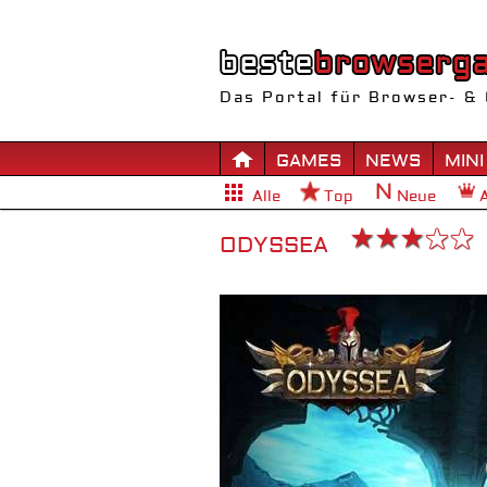
Das Portal für Browser- & 
GAMES
NEWS
MINI
Alle
Top
Neue
ODYSSEA