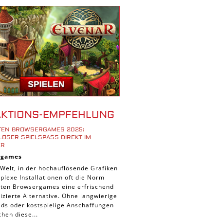
r Spiele
ad Spiele
ele
 Spiele
d Spiele
 Spiele
iele
bau Spiele
AKTIONS-EMPFEHLUNG
Platform Spiele
STEN BROWSERGAMES 2025:
piele
OSER SPIELSPASS DIREKT IM B
R
piele
rgames
n Spiele
 Welt, in der hochauflösende Grafiken
lexe Installationen oft die Norm
Spiele
ieten Browsergames eine erfrischend
 Spiele
zierte Alternative. Ohne langwierige
ds oder kostspielige Anschaffungen
tion Spiele
hen diese...