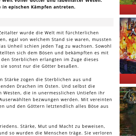
e Welt voller Götter und fabelhafter Wesen.
e in epischen Kämpfen antreten.
eitalter wurde die Welt mit fürchterlichen
en, egal von welchem Stand sie waren, mussten
das Unheil schien jeden Tag zu wachsen. Sowohl
 stellten sich dem Bösen und bekämpften es mit
r den Sterblichen erlangten im Zuge dieses
sie sonst nur die Götter besaßen.
n Stärke zogen die Sterblichen aus und
genden Drachen im Osten. Und selbst die
 Westen, die in unermesslichen Untiefen ihr
 Auserwählten bezwungen werden. Mit vereinten
en und den Göttern letztendlich alles Böse aus
 Friedens. Stärke, Mut und Macht zu beweisen,
und so wurden die Menschen träge. Sie verloren