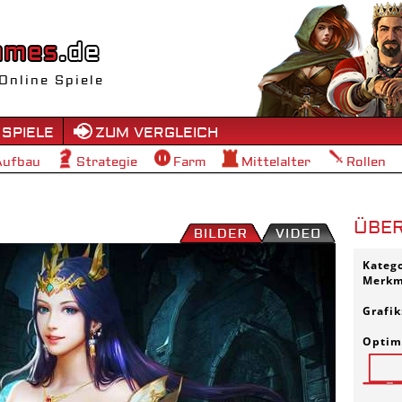
Online Spiele
 SPIELE
ZUM VERGLEICH
Aufbau
Strategie
Farm
Mittelalter
Rollen
ÜBER
Kateg
Merkm
Grafik
Optimi