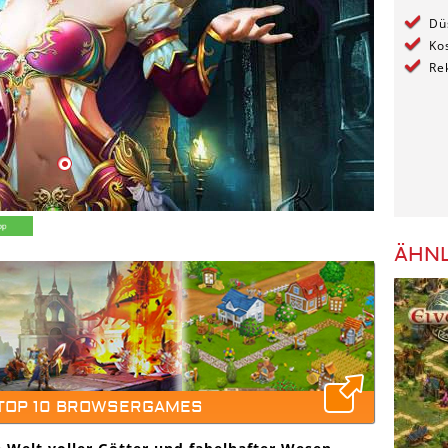
Dü
Ko
Re
ÄHNL
 TOP 10 BROWSERGAMES