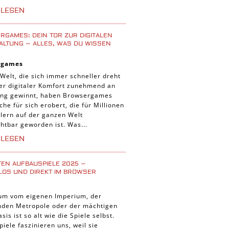
iele
RLESEN
 Spiele
uer Spiele
GAMES: DEIN TOR ZUR DIGITALEN
ALTUNG – ALLES, WAS DU WISSEN
 Spiele
rgames
nnt Spiele
 Welt, die sich immer schneller dreht
g Card Spiele
der digitaler Komfort zunehmend an
ng gewinnt, haben Browsergames
r Spiele
che für sich erobert, die für Millionen
lern auf der ganzen Welt
htbar geworden ist. Was...
RLESEN
TEN AUFBAUSPIELE 2025 –
LOS UND DIREKT IM BROWSER
um vom eigenen Imperium, der
enden Metropole oder der mächtigen
asis ist so alt wie die Spiele selbst.
iele faszinieren uns, weil sie