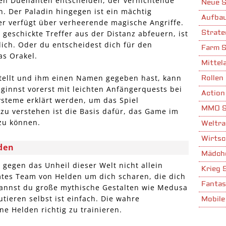
en Duellanten entscheiden, der vernichtende
Neue S
. Der Paladin hingegen ist ein mächtig
Aufbau
r verfügt über verheerende magische Angriffe.
Strate
 geschickte Treffer aus der Distanz abfeuern, ist
 dich. Oder du entscheidest dich für den
Farm S
as Orakel.
Mittela
tellt und ihm einen Namen gegeben hast, kann
Rollen 
ginnst vorerst mit leichten Anfängerquests bei
Action
steme erklärt werden, um das Spiel
MMO S
u verstehen ist die Basis dafür, das Game im
 zu können.
Weltra
Wirtsc
den
Mädche
 gegen das Unheil dieser Welt nicht allein
Krieg 
mtes Team von Helden um dich scharen, die dich
Fantas
kannst du große mythische Gestalten wie Medusa
utieren selbst ist einfach. Die wahre
Mobile
ne Helden richtig zu trainieren.
Stadta