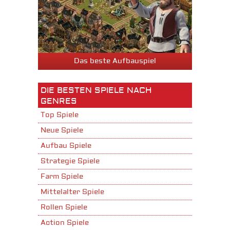
Das beste Aufbauspiel
DIE BESTEN SPIELE NACH
GENRES
Top Spiele
Neue Spiele
Aufbau Spiele
Strategie Spiele
Farm Spiele
Mittelalter Spiele
Rollen Spiele
Action Spiele