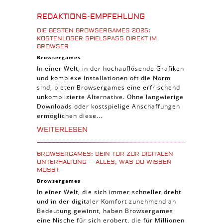
Burgenbau Spiele
REDAKTIONS-EMPFEHLUNG
Cross-Platform Spiele
DIE BESTEN BROWSERGAMES 2025:
iPad Spiele
KOSTENLOSER SPIELSPASS DIREKT IM B
ROWSER
Denk Spiele
Browsergames
In einer Welt, in der hochauflösende Grafiken
Piraten Spiele
und komplexe Installationen oft die Norm
Sport Spiele
sind, bieten Browsergames eine erfrischend
unkomplizierte Alternative. Ohne langwierige
Pferde Spiele
Downloads oder kostspielige Anschaffungen
Simulation Spiele
ermöglichen diese...
Tier Spiele
WEITERLESEN
Casual Spiele
BROWSERGAMES: DEIN TOR ZUR DIGITALEN
Abenteuer Spiele
UNTERHALTUNG – ALLES, WAS DU WISSEN
MUSST
Online Spiele
Browsergames
3-Gewinnt Spiele
In einer Welt, die sich immer schneller dreht
und in der digitaler Komfort zunehmend an
Trading Card Spiele
Bedeutung gewinnt, haben Browsergames
Manager Spiele
eine Nische für sich erobert, die für Millionen