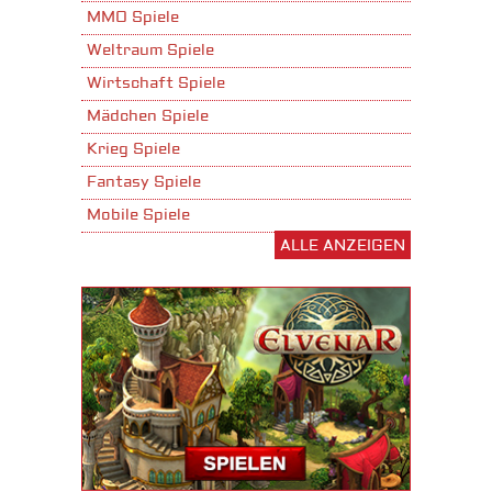
MMO Spiele
Weltraum Spiele
Wirtschaft Spiele
Mädchen Spiele
Krieg Spiele
Fantasy Spiele
Mobile Spiele
ALLE ANZEIGEN
Stadtaufbau Spiele
Shooter Spiele
Download Spiele
3D Spiele
Tablet Spiele
Android Spiele
iPhone Spiele
iOS Spiele