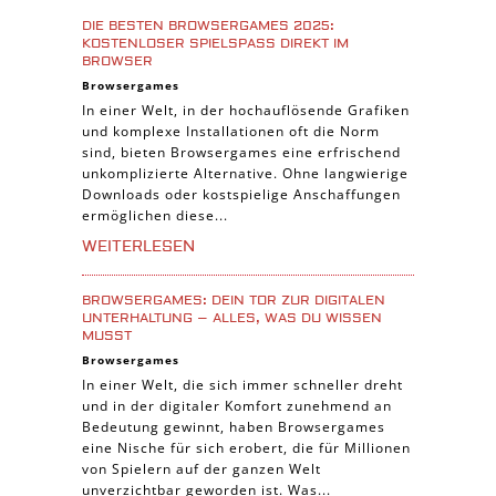
Cross-Platform Spiele
DIE BESTEN BROWSERGAMES 2025:
iPad Spiele
KOSTENLOSER SPIELSPASS DIREKT IM B
ROWSER
Denk Spiele
Browsergames
In einer Welt, in der hochauflösende Grafiken
Piraten Spiele
und komplexe Installationen oft die Norm
Sport Spiele
sind, bieten Browsergames eine erfrischend
unkomplizierte Alternative. Ohne langwierige
Pferde Spiele
Downloads oder kostspielige Anschaffungen
Simulation Spiele
ermöglichen diese...
Tier Spiele
WEITERLESEN
Casual Spiele
BROWSERGAMES: DEIN TOR ZUR DIGITALEN
Abenteuer Spiele
UNTERHALTUNG – ALLES, WAS DU WISSEN
MUSST
Online Spiele
Browsergames
3-Gewinnt Spiele
In einer Welt, die sich immer schneller dreht
und in der digitaler Komfort zunehmend an
Trading Card Spiele
Bedeutung gewinnt, haben Browsergames
Manager Spiele
eine Nische für sich erobert, die für Millionen
von Spielern auf der ganzen Welt
unverzichtbar geworden ist. Was...