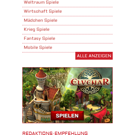
Weltraum Spiele
Wirtschaft Spiele
Mädchen Spiele
Krieg Spiele
Fantasy Spiele
Mobile Spiele
ALLE ANZEIGEN
Stadtaufbau Spiele
Shooter Spiele
Download Spiele
3D Spiele
Tablet Spiele
Android Spiele
iPhone Spiele
iOS Spiele
Burgenbau Spiele
REDAKTIONS-EMPFEHLUNG