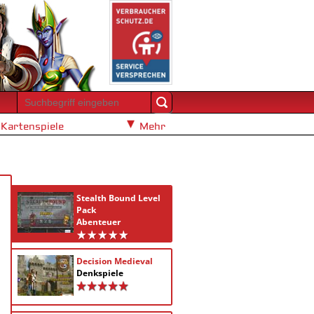
Kartenspiele
Mehr
Stealth Bound Level
Pack
Abenteuer
Decision Medieval
Denkspiele