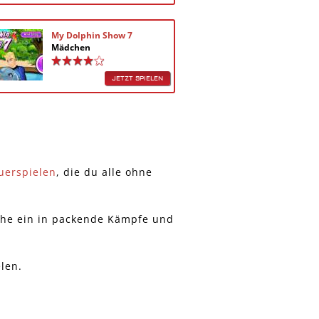
My Dolphin Show 7
Mädchen
JETZT SPIELEN
uerspielen
, die du alle ohne
uche ein in packende Kämpfe und
len.