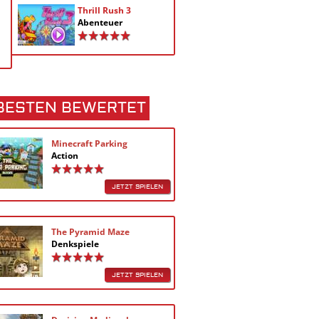
Thrill Rush 3
Abenteuer
BESTEN BEWERTET
Minecraft Parking
Action
JETZT SPIELEN
The Pyramid Maze
Denkspiele
JETZT SPIELEN