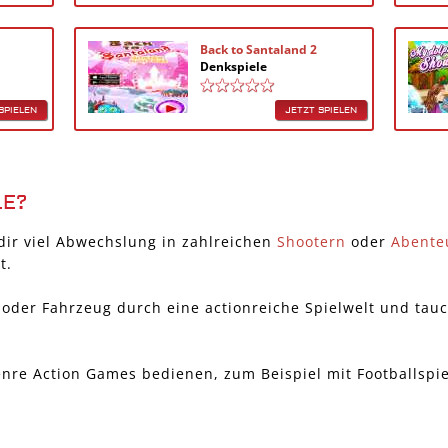
Back to Santaland 2
Denkspiele
SPIELEN
JETZT SPIELEN
LE?
 dir viel Abwechslung in zahlreichen
Shootern
oder
Abente
t.
r oder Fahrzeug durch eine actionreiche Spielwelt und ta
re Action Games bedienen, zum Beispiel mit Footballspie