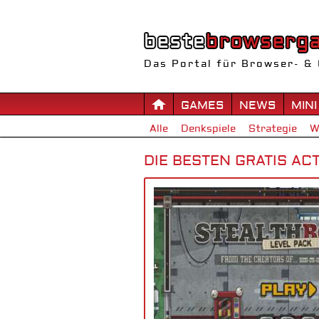
Das Portal für Browser- & 
GAMES
NEWS
MINI
Alle
Denkspiele
Strategie
W
DIE BESTEN GRATIS AC