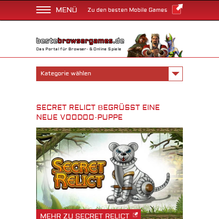
MENÜ
Zu den besten Mobile Games
Das Portal für Browser- & Online Spiele
Kategorie wählen
SECRET RELICT BEGRÜSST EINE N
EUE VOODOO-PUPPE
MEHR ZU SECRET RELICT