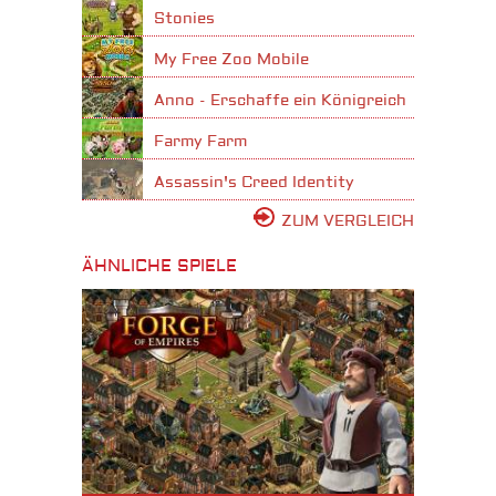
Stonies
My Free Zoo Mobile
Anno - Erschaffe ein Königreich
Farmy Farm
Assassin's Creed Identity
ZUM VERGLEICH
ÄHNLICHE SPIELE