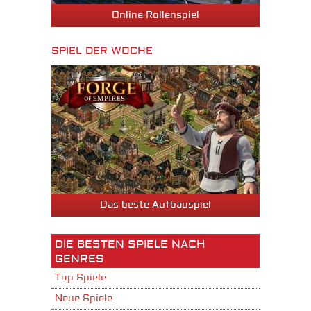
Online Rollenspiel
SPIEL DER WOCHE
Das beste Aufbauspiel
DIE BESTEN SPIELE NACH
GENRES
Top Spiele
Neue Spiele