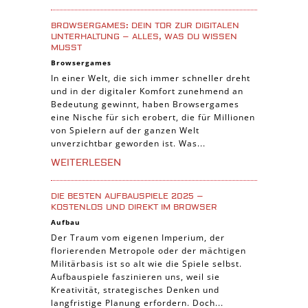
Casual Spiele
BROWSERGAMES: DEIN TOR ZUR DIGITALEN
Abenteuer Spiele
UNTERHALTUNG – ALLES, WAS DU WISSEN
MUSST
Online Spiele
Browsergames
3-Gewinnt Spiele
In einer Welt, die sich immer schneller dreht
und in der digitaler Komfort zunehmend an
Trading Card Spiele
Bedeutung gewinnt, haben Browsergames
Manager Spiele
eine Nische für sich erobert, die für Millionen
von Spielern auf der ganzen Welt
unverzichtbar geworden ist. Was...
WEITERLESEN
DIE BESTEN AUFBAUSPIELE 2025 –
KOSTENLOS UND DIREKT IM BROWSER
Aufbau
Der Traum vom eigenen Imperium, der
florierenden Metropole oder der mächtigen
Militärbasis ist so alt wie die Spiele selbst.
Aufbauspiele faszinieren uns, weil sie
Kreativität, strategisches Denken und
langfristige Planung erfordern. Doch...