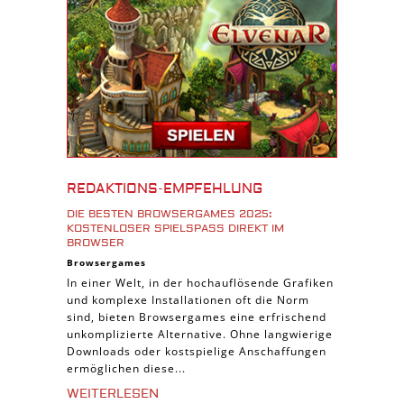
Download Spiele
3D Spiele
Tablet Spiele
Android Spiele
iPhone Spiele
iOS Spiele
Burgenbau Spiele
REDAKTIONS-EMPFEHLUNG
Cross-Platform Spiele
DIE BESTEN BROWSERGAMES 2025:
iPad Spiele
KOSTENLOSER SPIELSPASS DIREKT IM B
ROWSER
Denk Spiele
Browsergames
In einer Welt, in der hochauflösende Grafiken
Piraten Spiele
und komplexe Installationen oft die Norm
Sport Spiele
sind, bieten Browsergames eine erfrischend
unkomplizierte Alternative. Ohne langwierige
Pferde Spiele
Downloads oder kostspielige Anschaffungen
Simulation Spiele
ermöglichen diese...
Tier Spiele
WEITERLESEN