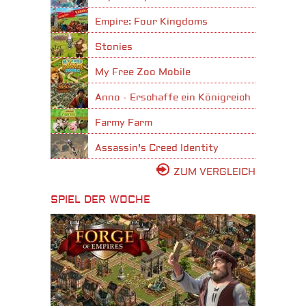
Empire: Four Kingdoms
Stonies
My Free Zoo Mobile
Anno - Erschaffe ein Königreich
Farmy Farm
Assassin's Creed Identity
ZUM VERGLEICH
SPIEL DER WOCHE