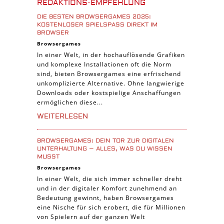
REDAKTIONS-EMPFEHLUNG
iPad Spiele
DIE BESTEN BROWSERGAMES 2025:
KOSTENLOSER SPIELSPASS DIREKT IM B
Denk Spiele
ROWSER
Piraten Spiele
Browsergames
In einer Welt, in der hochauflösende Grafiken
Sport Spiele
und komplexe Installationen oft die Norm
Pferde Spiele
sind, bieten Browsergames eine erfrischend
unkomplizierte Alternative. Ohne langwierige
Simulation Spiele
Downloads oder kostspielige Anschaffungen
ermöglichen diese...
Tier Spiele
WEITERLESEN
Casual Spiele
Abenteuer Spiele
BROWSERGAMES: DEIN TOR ZUR DIGITALEN
Online Spiele
UNTERHALTUNG – ALLES, WAS DU WISSEN
MUSST
3-Gewinnt Spiele
Browsergames
Trading Card Spiele
In einer Welt, die sich immer schneller dreht
und in der digitaler Komfort zunehmend an
Manager Spiele
Bedeutung gewinnt, haben Browsergames
eine Nische für sich erobert, die für Millionen
von Spielern auf der ganzen Welt