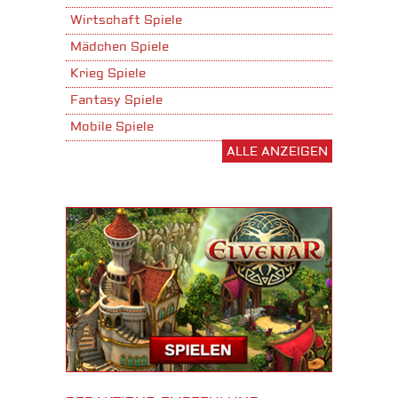
Wirtschaft Spiele
Mädchen Spiele
Krieg Spiele
Fantasy Spiele
Mobile Spiele
ALLE ANZEIGEN
Stadtaufbau Spiele
Shooter Spiele
Download Spiele
3D Spiele
Tablet Spiele
Android Spiele
iPhone Spiele
iOS Spiele
Burgenbau Spiele
Cross-Platform Spiele