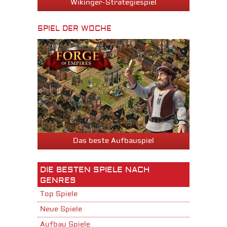
Wikinger-Strategiespiel
SPIEL DER WOCHE
Das beste Aufbauspiel
DIE BESTEN SPIELE NACH
GENRES
Top Spiele
Neue Spiele
Aufbau Spiele