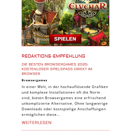
3D Spiele
Tablet Spiele
Android Spiele
iPhone Spiele
iOS Spiele
Burgenbau Spiele
REDAKTIONS-EMPFEHLUNG
Cross-Platform Spiele
DIE BESTEN BROWSERGAMES 2025:
iPad Spiele
KOSTENLOSER SPIELSPASS DIREKT IM B
ROWSER
Denk Spiele
Browsergames
In einer Welt, in der hochauflösende Grafiken
Piraten Spiele
und komplexe Installationen oft die Norm
Sport Spiele
sind, bieten Browsergames eine erfrischend
unkomplizierte Alternative. Ohne langwierige
Pferde Spiele
Downloads oder kostspielige Anschaffungen
Simulation Spiele
ermöglichen diese...
Tier Spiele
WEITERLESEN
Casual Spiele