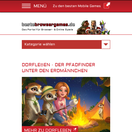
MENÜ
Zu den besten Mobile Games
Das Portal für Browser- & Online Spiele
Kategorie wählen
DORFLEBEN - DER PFADFINDER
UNTER DEN ERDMÄNNCHEN
MEHR ZU DORFLEBEN