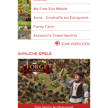
Stonies
My Free Zoo Mobile
Anno - Erschaffe ein Königreich
Farmy Farm
Assassin's Creed Identity
ZUM VERGLEICH
ÄHNLICHE SPIELE
Das beste Aufbauspiel