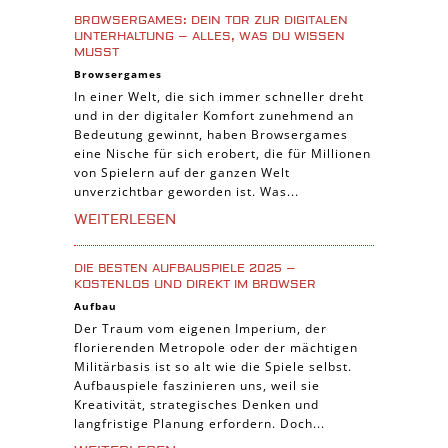
BROWSERGAMES: DEIN TOR ZUR DIGITALEN
Abenteuer Spiele
UNTERHALTUNG – ALLES, WAS DU WISSEN
MUSST
Online Spiele
Browsergames
3-Gewinnt Spiele
In einer Welt, die sich immer schneller dreht
und in der digitaler Komfort zunehmend an
Trading Card Spiele
Bedeutung gewinnt, haben Browsergames
Manager Spiele
eine Nische für sich erobert, die für Millionen
von Spielern auf der ganzen Welt
unverzichtbar geworden ist. Was...
WEITERLESEN
DIE BESTEN AUFBAUSPIELE 2025 –
KOSTENLOS UND DIREKT IM BROWSER
Aufbau
Der Traum vom eigenen Imperium, der
florierenden Metropole oder der mächtigen
Militärbasis ist so alt wie die Spiele selbst.
Aufbauspiele faszinieren uns, weil sie
Kreativität, strategisches Denken und
langfristige Planung erfordern. Doch...