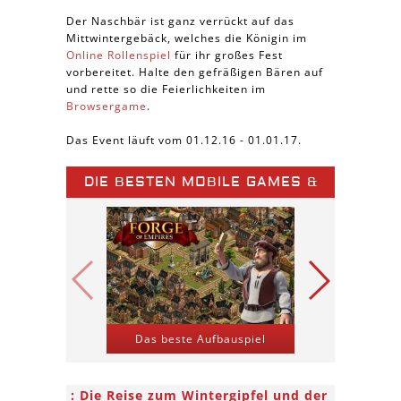
Der Naschbär ist ganz verrückt auf das
Mittwintergebäck, welches die Königin im
Online Rollenspiel
für ihr großes Fest
vorbereitet. Halte den gefräßigen Bären auf
und rette so die Feierlichkeiten im
Browsergame
.
Das Event läuft vom 01.12.16 - 01.01.17.
DIE BESTEN MOBILE GAMES &
SPIELE APPS
Das beste Aufbauspiel
Kriegs-St
Die Reise zum Wintergipfel und der