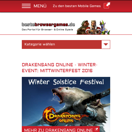
MENÜ
Zu den besten Mobile Games
Das Portal für Browser- & Online Spiele
Kategorie wählen
DRAKENSANG ONLINE - WINTER-
EVENT: MITTWINTERFEST 2016
MEHR ZU DRAKENSANG ONLINE