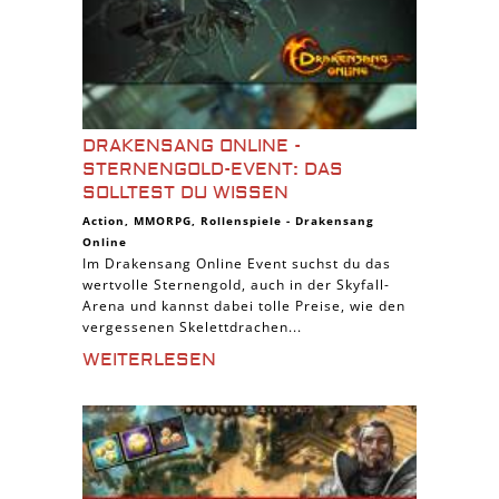
DRAKENSANG ONLINE -
STERNENGOLD-EVENT: DAS
SOLLTEST DU WISSEN
Action
,
MMORPG
,
Rollenspiele
-
Drakensang
Online
Im Drakensang Online Event suchst du das
wertvolle Sternengold, auch in der Skyfall-
Arena und kannst dabei tolle Preise, wie den
vergessenen Skelettdrachen...
WEITERLESEN