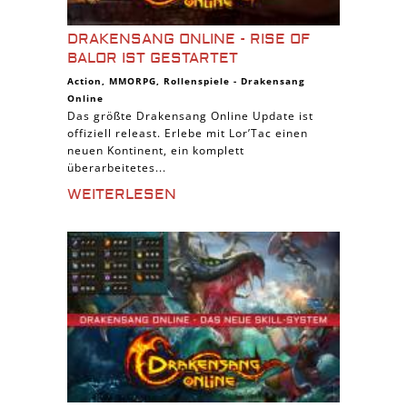
DRAKENSANG ONLINE - RISE OF
BALOR IST GESTARTET
Action
,
MMORPG
,
Rollenspiele
-
Drakensang
Online
Das größte Drakensang Online Update ist
offiziell releast. Erlebe mit Lor’Tac einen
neuen Kontinent, ein komplett
überarbeitetes...
WEITERLESEN