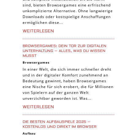
Sport Spiele
sind, bieten Browsergames eine erfrischend
unkomplizierte Alternative. Ohne langwierige
Pferde Spiele
Downloads oder kostspielige Anschaffungen
Simulation Spiele
ermöglichen diese...
Tier Spiele
WEITERLESEN
Casual Spiele
BROWSERGAMES: DEIN TOR ZUR DIGITALEN
Abenteuer Spiele
UNTERHALTUNG – ALLES, WAS DU WISSEN
MUSST
Online Spiele
Browsergames
3-Gewinnt Spiele
In einer Welt, die sich immer schneller dreht
und in der digitaler Komfort zunehmend an
Trading Card Spiele
Bedeutung gewinnt, haben Browsergames
Manager Spiele
eine Nische für sich erobert, die für Millionen
von Spielern auf der ganzen Welt
unverzichtbar geworden ist. Was...
WEITERLESEN
DIE BESTEN AUFBAUSPIELE 2025 –
KOSTENLOS UND DIREKT IM BROWSER
Aufbau