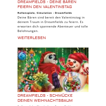
DREAMFIELDS - DEINE BÄREN
FEIERN DEN VALENTINSTAG
Rollenspiele
,
Simulation
-
Dreamfields
Deine Bären sind bereit den Valentinstag in
deinem Traum in Dreamfields zu feiern. Es
erwarten dich spannende Abenteuer und tolle
Belohnungen.
WEITERLESEN
DREAMFIELDS - SCHMÜCKE
DEINEN WEIHNACHTSBAUM