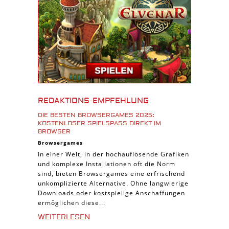
Download Spiele
3D Spiele
Tablet Spiele
Android Spiele
iPhone Spiele
iOS Spiele
Burgenbau Spiele
REDAKTIONS-EMPFEHLUNG
Cross-Platform Spiele
DIE BESTEN BROWSERGAMES 2025:
iPad Spiele
KOSTENLOSER SPIELSPASS DIREKT IM B
ROWSER
Denk Spiele
Browsergames
In einer Welt, in der hochauflösende Grafiken
Piraten Spiele
und komplexe Installationen oft die Norm
Sport Spiele
sind, bieten Browsergames eine erfrischend
unkomplizierte Alternative. Ohne langwierige
Pferde Spiele
Downloads oder kostspielige Anschaffungen
Simulation Spiele
ermöglichen diese...
Tier Spiele
WEITERLESEN