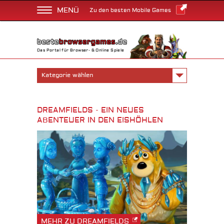
MENÜ
Zu den besten Mobile Games
Das Portal für Browser- & Online Spiele
Kategorie wählen
DREAMFIELDS - EIN NEUES
ABENTEUER IN DEN EISHÖHLEN
MEHR ZU DREAMFIELDS