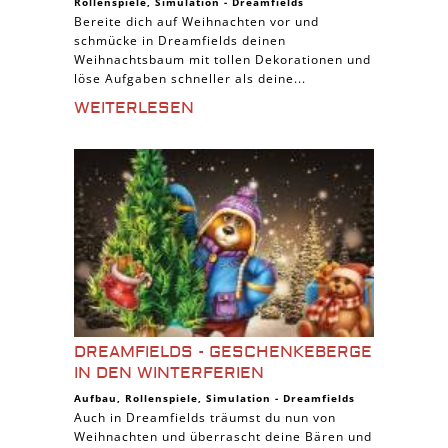
Rollenspiele
,
Simulation
-
Dreamfields
Bereite dich auf Weihnachten vor und
schmücke in Dreamfields deinen
Weihnachtsbaum mit tollen Dekorationen und
löse Aufgaben schneller als deine...
WEITERLESEN
DREAMFIELDS - GESCHENKEBERGE
IN DEN WINTERFERIEN
Aufbau
,
Rollenspiele
,
Simulation
-
Dreamfields
Auch in Dreamfields träumst du nun von
Weihnachten und überrascht deine Bären und