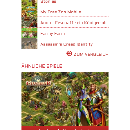
Stonies
My Free Zoo Mobile
Anno - Erschaffe ein Königreich
Farmy Farm
Assassin's Creed Identity
ZUM VERGLEICH
ÄHNLICHE SPIELE