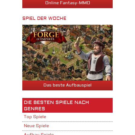
Online Fantasy-MMO
SPIEL DER WOCHE
Das beste Aufbauspiel
DIE BESTEN SPIELE NACH
GENRES
Top Spiele
Neue Spiele