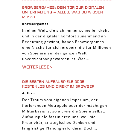
Casual Spiele
BROWSERGAMES: DEIN TOR ZUR DIGITALEN
Abenteuer Spiele
UNTERHALTUNG – ALLES, WAS DU WISSEN
MUSST
Online Spiele
Browsergames
3-Gewinnt Spiele
In einer Welt, die sich immer schneller dreht
und in der digitaler Komfort zunehmend an
Trading Card Spiele
Bedeutung gewinnt, haben Browsergames
Manager Spiele
eine Nische für sich erobert, die für Millionen
von Spielern auf der ganzen Welt
unverzichtbar geworden ist. Was...
WEITERLESEN
DIE BESTEN AUFBAUSPIELE 2025 –
KOSTENLOS UND DIREKT IM BROWSER
Aufbau
Der Traum vom eigenen Imperium, der
florierenden Metropole oder der mächtigen
Militärbasis ist so alt wie die Spiele selbst.
Aufbauspiele faszinieren uns, weil sie
Kreativität, strategisches Denken und
langfristige Planung erfordern. Doch...