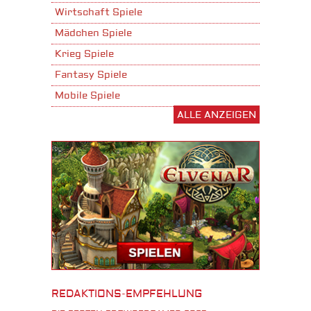
Wirtschaft Spiele
Mädchen Spiele
Krieg Spiele
Fantasy Spiele
Mobile Spiele
ALLE ANZEIGEN
Stadtaufbau Spiele
Shooter Spiele
Download Spiele
3D Spiele
Tablet Spiele
Android Spiele
iPhone Spiele
iOS Spiele
Burgenbau Spiele
REDAKTIONS-EMPFEHLUNG
Cross-Platform Spiele