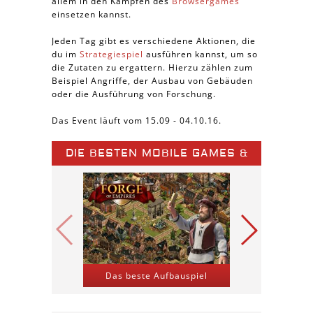
allem in den Kämpfen des
Browsergames
einsetzen kannst.
Jeden Tag gibt es verschiedene Aktionen, die
du im
Strategiespiel
ausführen kannst, um so
die Zutaten zu ergattern. Hierzu zählen zum
Beispiel Angriffe, der Ausbau von Gebäuden
oder die Ausführung von Forschung.
Das Event läuft vom 15.09 - 04.10.16.
DIE BESTEN MOBILE GAMES &
SPIELE APPS
Das beste Aufbauspiel
Kriegs-St