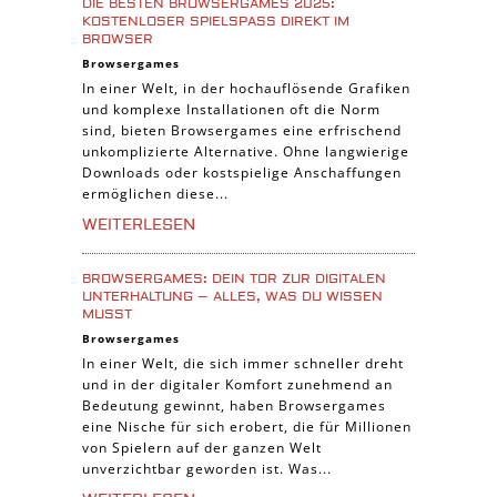
DIE BESTEN BROWSERGAMES 2025:
iPad Spiele
KOSTENLOSER SPIELSPASS DIREKT IM B
ROWSER
Denk Spiele
Browsergames
In einer Welt, in der hochauflösende Grafiken
Piraten Spiele
und komplexe Installationen oft die Norm
Sport Spiele
sind, bieten Browsergames eine erfrischend
unkomplizierte Alternative. Ohne langwierige
Pferde Spiele
Downloads oder kostspielige Anschaffungen
Simulation Spiele
ermöglichen diese...
Tier Spiele
WEITERLESEN
Casual Spiele
BROWSERGAMES: DEIN TOR ZUR DIGITALEN
Abenteuer Spiele
UNTERHALTUNG – ALLES, WAS DU WISSEN
MUSST
Online Spiele
Browsergames
3-Gewinnt Spiele
In einer Welt, die sich immer schneller dreht
und in der digitaler Komfort zunehmend an
Trading Card Spiele
Bedeutung gewinnt, haben Browsergames
Manager Spiele
eine Nische für sich erobert, die für Millionen
von Spielern auf der ganzen Welt
unverzichtbar geworden ist. Was...