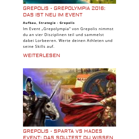
GREPOLIS - GREPOLYMPIA 2016:
DAS IST NEU IM EVENT
Aufbau
,
Strategie
-
Grepolis
Im Event „Grepolympia“ von Grepolis nimmst
du an vier Disziplinen teil und sammelst
dabei Lorbeeren. Werte deinen Athleten und
seine Skills auf.
WEITERLESEN
GREPOLIS - SPARTA VS HADES
EVENT: DAS SOLLTEST DU WISSEN