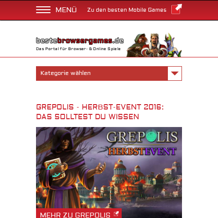
MENÜ
Zu den besten Mobile Games
Das Portal für Browser- & Online Spiele
Kategorie wählen
GREPOLIS - HERBST-EVENT 2016:
DAS SOLLTEST DU WISSEN
MEHR ZU GREPOLIS