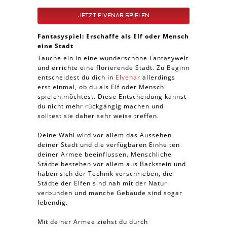
JETZT ELVENAR SPIELEN
Fantasyspiel: Erschaffe als Elf oder Mensch
eine Stadt
Tauche ein in eine wunderschöne Fantasywelt
und errichte eine florierende Stadt. Zu Beginn
entscheidest du dich in
Elvenar
allerdings
erst einmal, ob du als Elf oder Mensch
spielen möchtest. Diese Entscheidung kannst
du nicht mehr rückgängig machen und
solltest sie daher sehr weise treffen.
Deine Wahl wird vor allem das Aussehen
deiner Stadt und die verfügbaren Einheiten
deiner Armee beeinflussen. Menschliche
Städte bestehen vor allem aus Backstein und
haben sich der Technik verschrieben, die
Städte der Elfen sind nah mit der Natur
verbunden und manche Gebäude sind sogar
lebendig.
Mit deiner Armee ziehst du durch