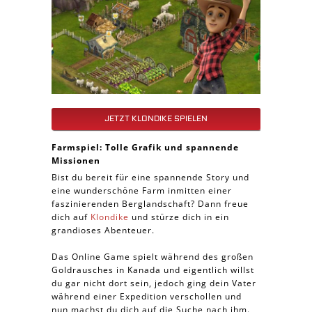
JETZT KLONDIKE SPIELEN
Farmspiel: Tolle Grafik und spannende
Missionen
Bist du bereit für eine spannende Story und
eine wunderschöne Farm inmitten einer
faszinierenden Berglandschaft? Dann freue
dich auf
Klondike
und stürze dich in ein
grandioses Abenteuer.
Das Online Game spielt während des großen
Goldrausches in Kanada und eigentlich willst
du gar nicht dort sein, jedoch ging dein Vater
während einer Expedition verschollen und
nun machst du dich auf die Suche nach ihm.