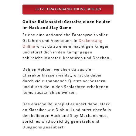
JETZT DRAKENSANG ONLINE SPIELEN
Online Rollenspiel: Gestalte einen Helden
im Hack and Slay Game
Erlebe eine actionreiche Fantasywelt voller
Gefahren und Abenteuer. In
Drakensang
Online
wirst du zu einem mächtigen Krieger
und stürzt dich in den Kampf gegen
zahlreiche Monster, Kreaturen und Drachen.
Deinen Helden, welchen du aus vier
Charakterklassen wählst, wirst du dabei
durch viele spannende Quests verbessern
und durch die in den Schlachten erhaltenen
Items zusätzlich aufwerten.
Das epische Rollenspiel erinnert dabei stark
an Klassiker wie Diablo II und nutzt ebenfalls
den beliebten Hack and Slay-Mechanismus,
sprich es wird so richtig gemetzelt und
Dungeons gesäubert.