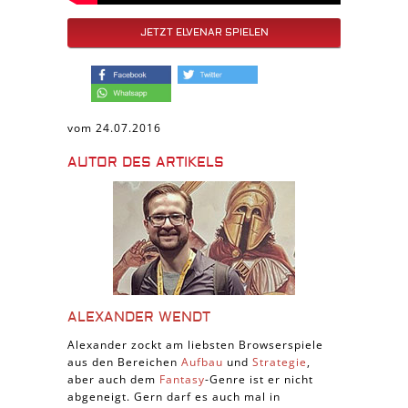
JETZT ELVENAR SPIELEN
vom 24.07.2016
AUTOR DES ARTIKELS
ALEXANDER WENDT
Alexander zockt am liebsten Browserspiele
aus den Bereichen
Aufbau
und
Strategie
,
aber auch dem
Fantasy
-Genre ist er nicht
abgeneigt. Gern darf es auch mal in