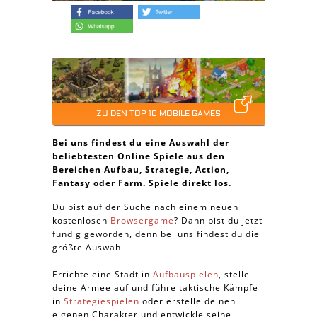
ZU DEN TOP 10 MOBILE GAMES
Bei uns findest du eine Auswahl der
beliebtesten Online Spiele aus den
Bereichen Aufbau, Strategie, Action,
Fantasy oder Farm. Spiele direkt los.
Du bist auf der Suche nach einem neuen
kostenlosen
Browsergame
? Dann bist du jetzt
fündig geworden, denn bei uns findest du die
größte Auswahl.
Errichte eine Stadt in
Aufbauspielen
, stelle
deine Armee auf und führe taktische Kämpfe
in
Strategiespielen
oder erstelle deinen
eigenen Charakter und entwickle seine