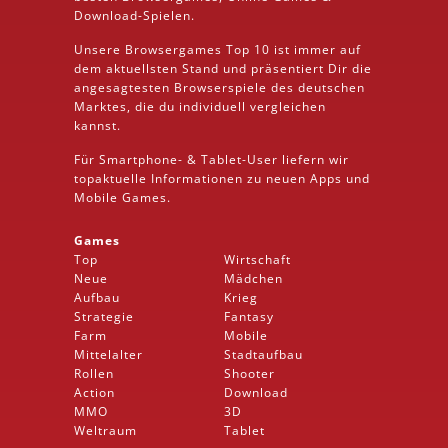
Download
-Spielen.
Unsere Browsergames
Top 10
ist immer auf
dem aktuellsten Stand und präsentiert Dir die
angesagtesten Browserspiele des deutschen
Marktes, die du individuell vergleichen
kannst.
Für Smartphone- &
Tablet
-User liefern wir
topaktuelle Informationen zu neuen Apps und
Mobile
Games.
Games
Top
Wirtschaft
Neue
Mädchen
Aufbau
Krieg
Strategie
Fantasy
Farm
Mobile
Mittelalter
Stadtaufbau
Rollen
Shooter
Action
Download
MMO
3D
Weltraum
Tablet