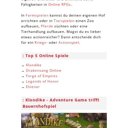
Fähigkeiten in
Online RPGs
.
In
Farmspielen
kannst du deinen eigenen Hof
errichten oder in
Tierspielen
einen Zoo
aufbauen,
Pferde
züchten oder eine
Tierhandlung aufbauen. Magst du es lieber
etwas actionreicher? Dann entscheide dich
für ein
Kriegs
- oder
Actionspiel
.
Top 5 Online Spiele
→
Klondike
→
Drakensang Online
→
Forge of Empires
→
Legends of Honor
→
Elvenar
Klondike - Adventure Game trifft
Bauernhofspiel