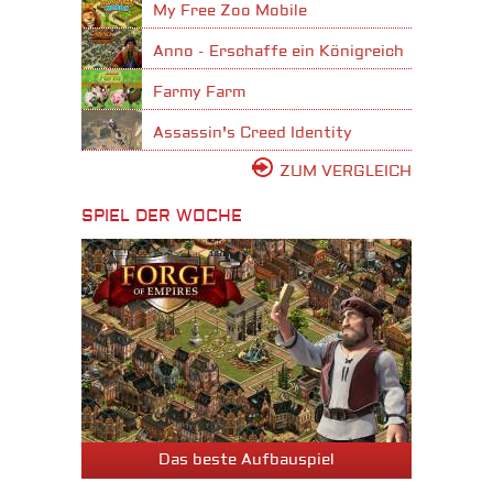
My Free Zoo Mobile
Anno - Erschaffe ein Königreich
Farmy Farm
Assassin's Creed Identity
ZUM VERGLEICH
SPIEL DER WOCHE
Das beste Aufbauspiel