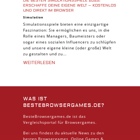
DIE BESTEN SIMULATIONSSPIELE 2025:
ERSCHAFFE DEINE EIGENE WELT – KOSTENLOS
UND DIREKT IM BROWSER
Simulation
Simulationsspiele bieten eine einzigartige
Faszination: Sie ermöglichen es uns, in die
Rolle eines Managers, Baumeisters oder
sogar eines sozialen Influencers zu schlüpfen
und unsere eigene kleine (oder große) Welt
zu gestalten und zu...
WEITERLESEN
WAS IST
BESTEBROWSERGAMES.DE?
BesteBrowsergames.de ist das
Vergleichsportal für Browsergames.
Bei uns findest du aktuelle News zu den
besten
Browsergames
, Online Games &