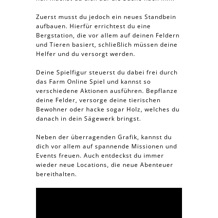
Zuerst musst du jedoch ein neues Standbein
aufbauen. Hierfür errichtest du eine
Bergstation, die vor allem auf deinen Feldern
und Tieren basiert, schließlich müssen deine
Helfer und du versorgt werden.
Deine Spielfigur steuerst du dabei frei durch
das Farm Online Spiel und kannst so
verschiedene Aktionen ausführen. Bepflanze
deine Felder, versorge deine tierischen
Bewohner oder hacke sogar Holz, welches du
danach in dein Sägewerk bringst.
Neben der überragenden Grafik, kannst du
dich vor allem auf spannende Missionen und
Events freuen. Auch entdeckst du immer
wieder neue Locations, die neue Abenteuer
bereithalten.