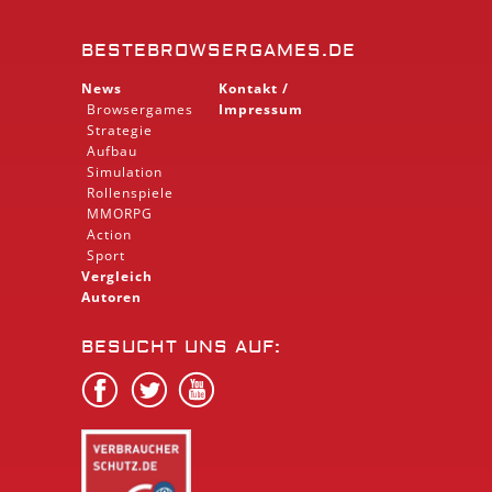
BESTEBROWSERGAMES.DE
News
Kontakt /
Browsergames
Impressum
Strategie
Aufbau
Simulation
Rollenspiele
MMORPG
Action
Sport
Vergleich
Autoren
BESUCHT UNS AUF: