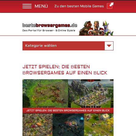
MENÜ
Zu den besten Mobile Games
Das Portal für Browser- & Online Spiele
Kategorie wählen
JETZT SPIELEN: DIE BESTEN
BROWSERGAMES AUF EINEN BLICK