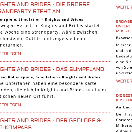
GHTS AND BRIDES - DIE GROSSE S
Tier Sp
WEITE
ANDPARTY STEHT AN
Casual
enspiele
,
Simulation
-
Knights and Brides
Abente
BROWSER
 wegen Herbst, in Knights and Brides startet
UNTERH
Online
MUSST
se Woche eine Strandparty. Wähle zwischen
Browse
schiedenen Outfits und zeige sie beim
3-Gewi
andturnier.
In einer
Tradin
und in 
TERLESEN
Bedeutu
Manage
eine Nis
von Spie
IGHTS AND BRIDES - DAS SUMPFLAND
unverzic
bau
,
Rollenspiele
,
Simulation
-
Knights and Brides
WEITE
ne Untertanen haben eine besondere Karte
unden, die dich in Knights and Brides zu einem
DIE BES
tischen neuen Ort führt.
KOSTEN
TERLESEN
Aufbau
Der Tra
florier
IGHTS AND BRIDES - DER GEOLOGE &
Militärb
O-KOMPASS
Aufbausp