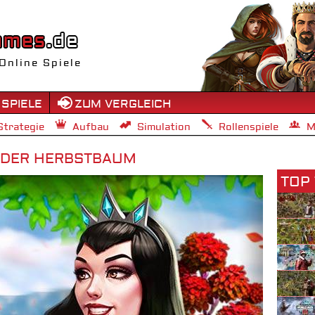
Online Spiele
 SPIELE
ZUM VERGLEICH
Strategie
Aufbau
Simulation
Rollenspiele
M
- DER HERBSTBAUM
TOP