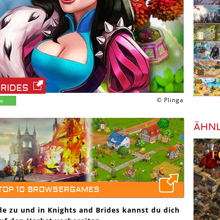
BRIDES
© Plinga
ÄHNL
 TOP 10 BROWSERGAMES
e zu und in Knights and Brides kannst du dich