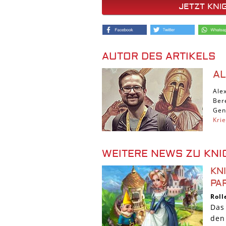
JETZT KNI
AUTOR DES ARTIKELS
A
Ale
Ber
Gen
Kri
WEITERE NEWS ZU KNI
KN
PA
Roll
Das
den