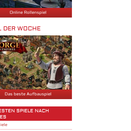
Online Rollenspiel
L DER WOCHE
Das beste Aufbauspiel
BESTEN SPIELE NACH
ES
iele