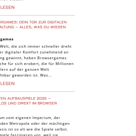
iele
RLESEN
 Spiele
uer Spiele
GAMES: DEIN TOR ZUR DIGITALEN
ALTUNG – ALLES, WAS DU WISSEN
 Spiele
rgames
nnt Spiele
 Welt, die sich immer schneller dreht
g Card Spiele
der digitaler Komfort zunehmend an
ng gewinnt, haben Browsergames
r Spiele
che für sich erobert, die für Millionen
lern auf der ganzen Welt
htbar geworden ist. Was...
RLESEN
TEN AUFBAUSPIELE 2025 –
LOS UND DIREKT IM BROWSER
um vom eigenen Imperium, der
enden Metropole oder der mächtigen
asis ist so alt wie die Spiele selbst.
iele faszinieren uns, weil sie