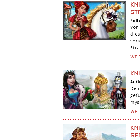
KNI
TR
Roll
Von
die
ver
Str
WEI
KN
Auf
Dei
gef
mys
WEI
KN
GE