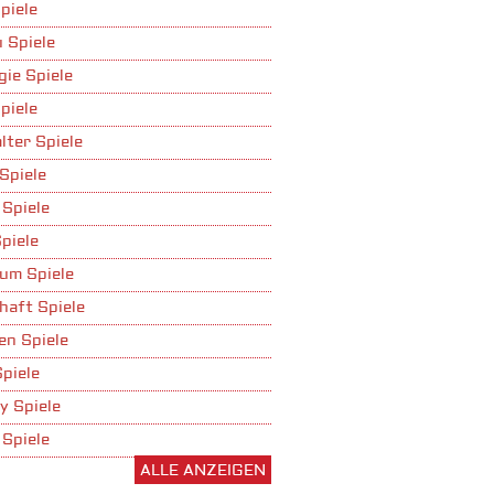
piele
 Spiele
gie Spiele
piele
lter Spiele
Spiele
 Spiele
piele
um Spiele
haft Spiele
n Spiele
Spiele
y Spiele
 Spiele
ALLE ANZEIGEN
ufbau Spiele