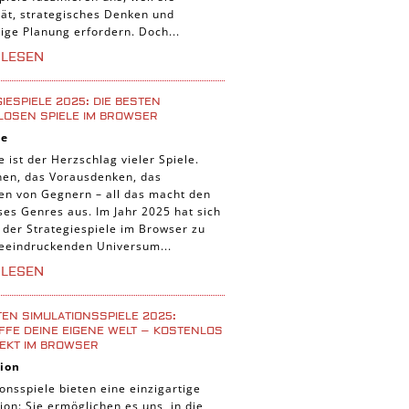
tät, strategisches Denken und
tige Planung erfordern. Doch...
RLESEN
IESPIELE 2025: DIE BESTEN
LOSEN SPIELE IM BROWSER
ie
e ist der Herzschlag vieler Spiele.
nen, das Vorausdenken, das
ten von Gegnern – all das macht den
ses Genres aus. Im Jahr 2025 hat sich
 der Strategiespiele im Browser zu
eeindruckenden Universum...
RLESEN
TEN SIMULATIONSSPIELE 2025:
FE DEINE EIGENE WELT – KOSTENLOS
EKT IM BROWSER
ion
onsspiele bieten eine einzigartige
ion: Sie ermöglichen es uns, in die