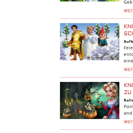
Geb
WEI
KN
SC
Auf
Fei
ent
eine
WEI
KN
ZU
Roll
Pün
and
WEI