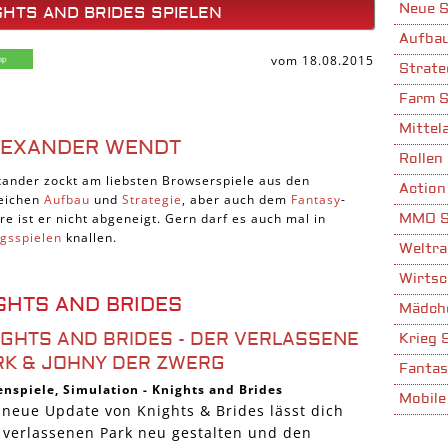
Neue S
GHTS AND BRIDES SPIELEN
Aufbau
vom 18.08.2015
Strate
Farm S
Mittela
LEXANDER WENDT
Rollen 
xander zockt am liebsten Browserspiele aus den
Action
eichen
Aufbau
und
Strategie
, aber auch dem
Fantasy
-
re ist er nicht abgeneigt. Gern darf es auch mal in
MMO S
egsspielen
knallen.
Weltra
Wirtsc
GHTS AND BRIDES
Mädche
IGHTS AND BRIDES - DER VERLASSENE
Krieg 
RK & JOHNY DER ZWERG
Fantas
enspiele
,
Simulation
-
Knights and Brides
Mobile
 neue Update von Knights & Brides lässt dich
Stadta
 verlassenen Park neu gestalten und den