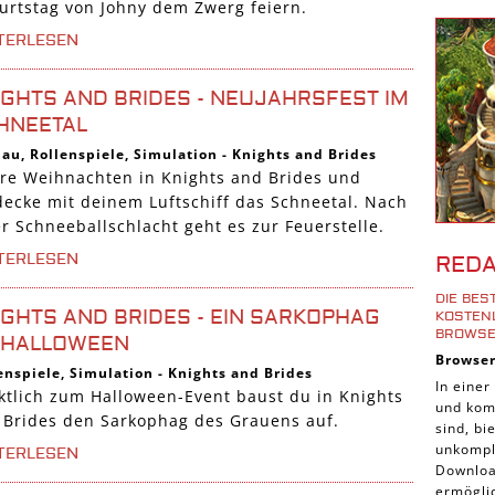
urtstag von Johny dem Zwerg feiern.
Shoote
TERLESEN
Downlo
3D Spi
IGHTS AND BRIDES - NEUJAHRSFEST IM
Tablet
HNEETAL
Androi
bau
,
Rollenspiele
,
Simulation
-
Knights and Brides
ere Weihnachten in Knights and Brides und
iPhone
decke mit deinem Luftschiff das Schneetal. Nach
iOS Sp
r Schneeballschlacht geht es zur Feuerstelle.
Burgen
TERLESEN
RED
Cross-
DIE BE
iPad S
IGHTS AND BRIDES - EIN SARKOPHAG
KOSTENL
ROWSE
 HALLOWEEN
Denk S
Browse
enspiele
,
Simulation
-
Knights and Brides
Pirate
In einer
ktlich zum Halloween-Event baust du in Knights
und komp
Sport 
 Brides den Sarkophag des Grauens auf.
sind, b
Pferde
unkompli
TERLESEN
Downloa
Simula
ermöglic