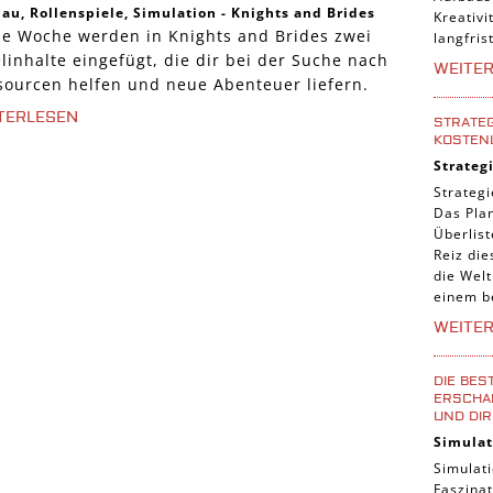
bau
,
Rollenspiele
,
Simulation
-
Knights and Brides
Kreativi
se Woche werden in Knights and Brides zwei
langfris
linhalte eingefügt, die dir bei der Suche nach
WEITE
sourcen helfen und neue Abenteuer liefern.
TERLESEN
STRATEG
KOSTEN
Strateg
Strategi
Das Pla
Überlis
Reiz die
die Welt
einem b
WEITE
DIE BES
ERSCHAF
UND DIR
Simulat
Simulati
Faszinat