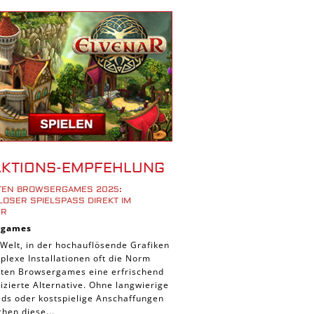
r Spiele
ad Spiele
ele
 Spiele
d Spiele
 Spiele
iele
bau Spiele
AKTIONS-EMPFEHLUNG
Platform Spiele
STEN BROWSERGAMES 2025:
piele
OSER SPIELSPASS DIREKT IM B
R
piele
rgames
n Spiele
 Welt, in der hochauflösende Grafiken
lexe Installationen oft die Norm
Spiele
ieten Browsergames eine erfrischend
 Spiele
zierte Alternative. Ohne langwierige
ds oder kostspielige Anschaffungen
tion Spiele
hen diese...