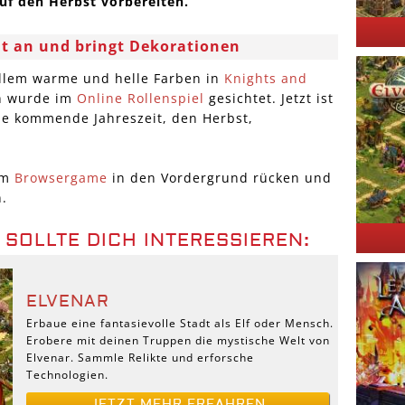
auf den Herbst vorbereiten.
ht an und bringt Dekorationen
allem warme und helle Farben in
Knights and
ün wurde im
Online Rollenspiel
gesichtet. Jetzt ist
die kommende Jahreszeit, den Herbst,
im
Browsergame
in den Vordergrund rücken und
n.
 SOLLTE DICH INTERESSIEREN:
ELVENAR
Erbaue eine fantasievolle Stadt als Elf oder Mensch.
Erobere mit deinen Truppen die mystische Welt von
Elvenar. Sammle Relikte und erforsche
Technologien.
JETZT MEHR ERFAHREN