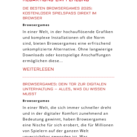
Cross-Platform Spiele
DIE BESTEN BROWSERGAMES 2025:
iPad Spiele
KOSTENLOSER SPIELSPASS DIREKT IM B
ROWSER
Denk Spiele
Browsergames
In einer Welt, in der hochauflösende Grafiken
Piraten Spiele
und komplexe Installationen oft die Norm
Sport Spiele
sind, bieten Browsergames eine erfrischend
unkomplizierte Alternative. Ohne langwierige
Pferde Spiele
Downloads oder kostspielige Anschaffungen
Simulation Spiele
ermöglichen diese...
Tier Spiele
WEITERLESEN
Casual Spiele
BROWSERGAMES: DEIN TOR ZUR DIGITALEN
Abenteuer Spiele
UNTERHALTUNG – ALLES, WAS DU WISSEN
MUSST
Online Spiele
Browsergames
3-Gewinnt Spiele
In einer Welt, die sich immer schneller dreht
und in der digitaler Komfort zunehmend an
Trading Card Spiele
Bedeutung gewinnt, haben Browsergames
Manager Spiele
eine Nische für sich erobert, die für Millionen
von Spielern auf der ganzen Welt
unverzichtbar geworden ist. Was...