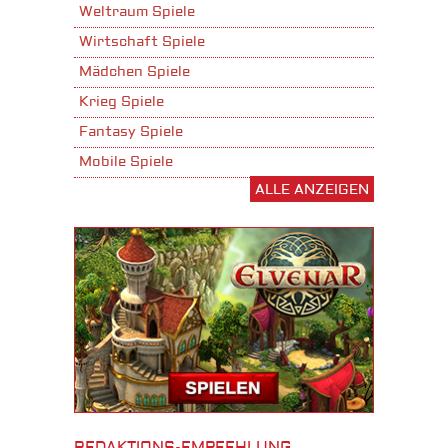
Weltraum Spiele
Wirtschaft Spiele
Mädchen Spiele
Krieg Spiele
Fantasy Spiele
Mobile Spiele
ALLE ANZEIGEN
Stadtaufbau Spiele
Shooter Spiele
Download Spiele
3D Spiele
Tablet Spiele
Android Spiele
iPhone Spiele
iOS Spiele
Burgenbau Spiele
REDAKTIONS-EMPFEHLUNG