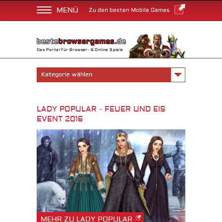
MENÜ
Zu den besten Mobile Games
Das Portal für Browser- & Online Spiele
Kategorie wählen
LADY POPULAR - FEUER UND EIS
EVENT 2016
MEHR ZU LADY POPULAR