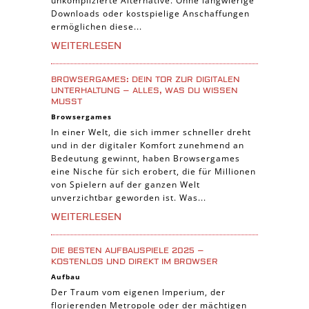
unkomplizierte Alternative. Ohne langwierige
Pferde Spiele
Downloads oder kostspielige Anschaffungen
Simulation Spiele
ermöglichen diese...
Tier Spiele
WEITERLESEN
Casual Spiele
BROWSERGAMES: DEIN TOR ZUR DIGITALEN
Abenteuer Spiele
UNTERHALTUNG – ALLES, WAS DU WISSEN
MUSST
Online Spiele
Browsergames
3-Gewinnt Spiele
In einer Welt, die sich immer schneller dreht
und in der digitaler Komfort zunehmend an
Trading Card Spiele
Bedeutung gewinnt, haben Browsergames
Manager Spiele
eine Nische für sich erobert, die für Millionen
von Spielern auf der ganzen Welt
unverzichtbar geworden ist. Was...
WEITERLESEN
DIE BESTEN AUFBAUSPIELE 2025 –
KOSTENLOS UND DIREKT IM BROWSER
Aufbau
Der Traum vom eigenen Imperium, der
florierenden Metropole oder der mächtigen