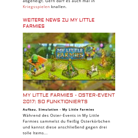
abgeneigt. Gern darf es auch mal in
Kriegsspielen
knallen.
WEITERE NEWS ZU MY LITTLE
FARMIES
MY LITTLE FARMIES - OSTER-EVENT
2017: SO FUNKTIONIERTS
Aufbau
,
Simulation
-
My Little Farmies
Während des Oster-Events in My Little
Farmies sammelst du fleißig Osterkörbchen
und kannst diese anschließend gegen drei
tolle Items...