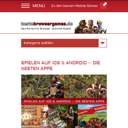
MENÜ
Zu den besten Mobile Games
Das Portal für Browser- & Online Spiele
Kategorie wählen
SPIELEN AUF IOS & ANDROID – DIE
BESTEN APPS