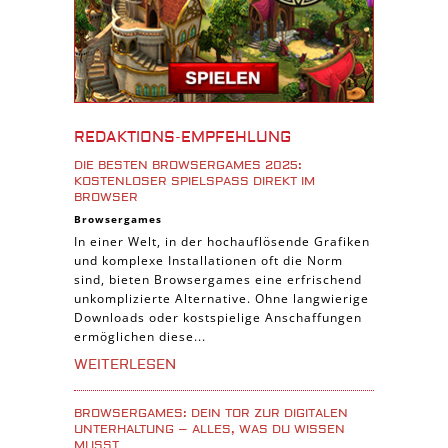
Android Spiele
iPhone Spiele
iOS Spiele
Burgenbau Spiele
Cross-Platform Spiele
REDAKTIONS-EMPFEHLUNG
iPad Spiele
DIE BESTEN BROWSERGAMES 2025:
KOSTENLOSER SPIELSPASS DIREKT IM B
Denk Spiele
ROWSER
Piraten Spiele
Browsergames
In einer Welt, in der hochauflösende Grafiken
Sport Spiele
und komplexe Installationen oft die Norm
Pferde Spiele
sind, bieten Browsergames eine erfrischend
unkomplizierte Alternative. Ohne langwierige
Simulation Spiele
Downloads oder kostspielige Anschaffungen
ermöglichen diese...
Tier Spiele
WEITERLESEN
Casual Spiele
Abenteuer Spiele
BROWSERGAMES: DEIN TOR ZUR DIGITALEN
Online Spiele
UNTERHALTUNG – ALLES, WAS DU WISSEN
MUSST