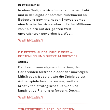
3-Gewinnt Spiele
Browsergames
Trading Card Spiele
In einer Welt, die sich immer schneller dreht
und in der digitaler Komfort zunehmend an
Manager Spiele
Bedeutung gewinnt, haben Browsergames
eine Nische für sich erobert, die für Millionen
von Spielern auf der ganzen Welt
unverzichtbar geworden ist. Was...
WEITERLESEN
DIE BESTEN AUFBAUSPIELE 2025 –
KOSTENLOS UND DIREKT IM BROWSER
Aufbau
Der Traum vom eigenen Imperium, der
florierenden Metropole oder der mächtigen
Militärbasis ist so alt wie die Spiele selbst.
Aufbauspiele faszinieren uns, weil sie
Kreativität, strategisches Denken und
langfristige Planung erfordern. Doch...
WEITERLESEN
STRATEGIESPIELE 2025: DIE BESTEN