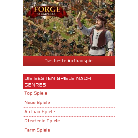
Das beste Aufbauspiel
DIE BESTEN SPIELE NACH
GENRES
Top Spiele
Neue Spiele
Aufbau Spiele
Strategie Spiele
Farm Spiele