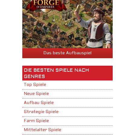
Das beste Aufbauspiel
DIE BESTEN SPIELE NACH
GENRES
Top Spiele
Neue Spiele
Aufbau Spiele
Strategie Spiele
Farm Spiele
Mittelalter Spiele