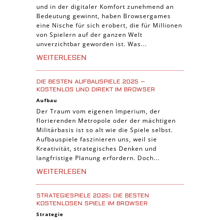
und in der digitaler Komfort zunehmend an
Trading Card Spiele
Bedeutung gewinnt, haben Browsergames
Manager Spiele
eine Nische für sich erobert, die für Millionen
von Spielern auf der ganzen Welt
unverzichtbar geworden ist. Was...
WEITERLESEN
DIE BESTEN AUFBAUSPIELE 2025 –
KOSTENLOS UND DIREKT IM BROWSER
Aufbau
Der Traum vom eigenen Imperium, der
florierenden Metropole oder der mächtigen
Militärbasis ist so alt wie die Spiele selbst.
Aufbauspiele faszinieren uns, weil sie
Kreativität, strategisches Denken und
langfristige Planung erfordern. Doch...
WEITERLESEN
STRATEGIESPIELE 2025: DIE BESTEN
KOSTENLOSEN SPIELE IM BROWSER
Strategie