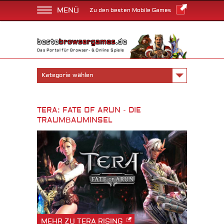
MENÜ
Zu den besten Mobile Games
Das Portal für Browser- & Online Spiele
Kategorie wählen
TERA: FATE OF ARUN - DIE
TRAUMBAUMINSEL
MEHR ZU TERA RISING