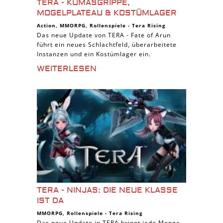
TERA - KUMASGRIPPE,
MOGELPLATEAU & KOSTÜMLAGER
Action
,
MMORPG
,
Rollenspiele
-
Tera Rising
Das neue Update von TERA - Fate of Arun
führt ein neues Schlachtfeld, überarbeitete
Instanzen und ein Kostümlager ein.
WEITERLESEN
TERA - NINJAS: DIE NEUE KLASSE
IST DA
MMORPG
,
Rollenspiele
-
Tera Rising
Das neue Update in TERA bringt jede Menge