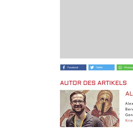
AUTOR DES ARTIKELS
A
Ale
Ber
Gen
Kri