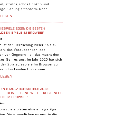
tät, strategisches Denken und
tige Planung erfordern. Doch...
RLESEN
IESPIELE 2025: DIE BESTEN
LOSEN SPIELE IM BROWSER
ie
e ist der Herzschlag vieler Spiele.
nen, das Vorausdenken, das
ten von Gegnern – all das macht den
ses Genres aus. Im Jahr 2025 hat sich
 der Strategiespiele im Browser zu
eeindruckenden Universum...
RLESEN
TEN SIMULATIONSSPIELE 2025:
FE DEINE EIGENE WELT – KOSTENLOS
EKT IM BROWSER
ion
onsspiele bieten eine einzigartige
ion: Sie ermöglichen es uns, in die