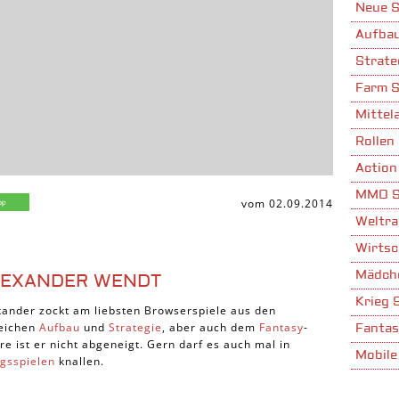
Neue S
Aufbau
Strate
Farm S
Mittela
Rollen 
Action
MMO S
vom 02.09.2014
Weltra
Wirtsc
Mädche
LEXANDER WENDT
Krieg 
xander zockt am liebsten Browserspiele aus den
eichen
Aufbau
und
Strategie
, aber auch dem
Fantasy
-
Fantas
re ist er nicht abgeneigt. Gern darf es auch mal in
Mobile
egsspielen
knallen.
Stadta