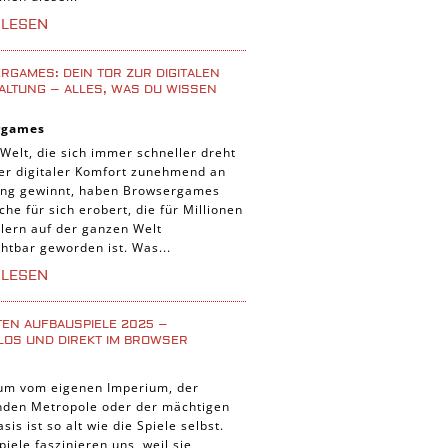
iele
RLESEN
 Spiele
uer Spiele
GAMES: DEIN TOR ZUR DIGITALEN
ALTUNG – ALLES, WAS DU WISSEN
 Spiele
rgames
nnt Spiele
 Welt, die sich immer schneller dreht
g Card Spiele
der digitaler Komfort zunehmend an
ng gewinnt, haben Browsergames
r Spiele
che für sich erobert, die für Millionen
lern auf der ganzen Welt
htbar geworden ist. Was...
RLESEN
TEN AUFBAUSPIELE 2025 –
LOS UND DIREKT IM BROWSER
um vom eigenen Imperium, der
enden Metropole oder der mächtigen
asis ist so alt wie die Spiele selbst.
iele faszinieren uns, weil sie