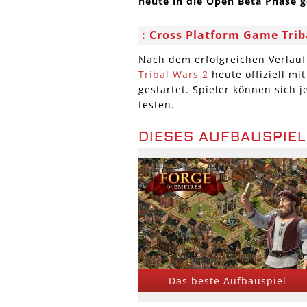
heute in die Open Beta Phase g
Cross Platform Game Trib
Nach dem erfolgreichen Verlauf
Tribal Wars 2
heute offiziell mi
gestartet. Spieler können sich 
testen.
DIESES AUFBAUSPIEL
Das beste Aufbauspiel