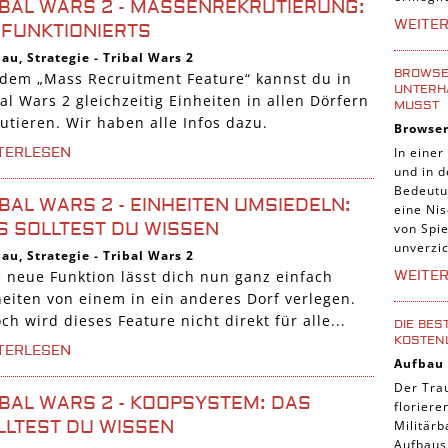
IBAL WARS 2 - MASSENREKRUTIERUNG:
Tier Sp
WEITE
 FUNKTIONIERTS
Casual
bau
,
Strategie
-
Tribal Wars 2
Abente
BROWSER
 dem „Mass Recruitment Feature“ kannst du in
UNTERH
al Wars 2 gleichzeitig Einheiten in allen Dörfern
Online
MUSST
utieren. Wir haben alle Infos dazu.
Browse
3-Gewi
In einer
TERLESEN
Tradin
und in 
Bedeutu
Manage
IBAL WARS 2 - EINHEITEN UMSIEDELN:
eine Nis
S SOLLTEST DU WISSEN
von Spie
unverzic
bau
,
Strategie
-
Tribal Wars 2
WEITE
e neue Funktion lässt dich nun ganz einfach
heiten von einem in ein anderes Dorf verlegen.
ch wird dieses Feature nicht direkt für alle...
DIE BES
KOSTEN
TERLESEN
Aufbau
Der Tra
IBAL WARS 2 - KOOPSYSTEM: DAS
florier
LLTEST DU WISSEN
Militärb
Aufbausp