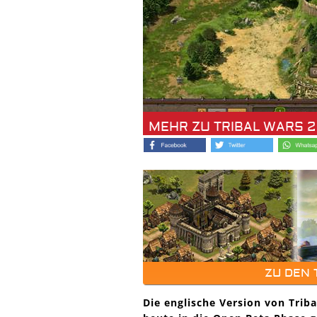
MEHR ZU TRIBAL WARS 2
ZU DEN
Die englische Version von Trib