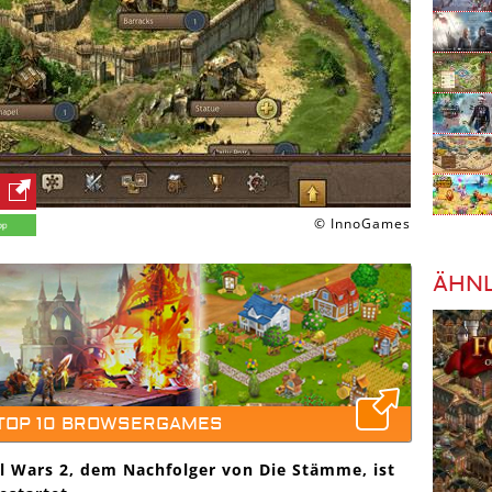
© InnoGames
ÄHNL
 TOP 10 BROWSERGAMES
al Wars 2, dem Nachfolger von Die Stämme, ist