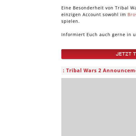
Eine Besonderheit von Tribal Wa
einzigen Account sowohl im
Bro
spielen.
Informiert Euch auch gerne in
JETZT 
Tribal Wars 2 Announcem