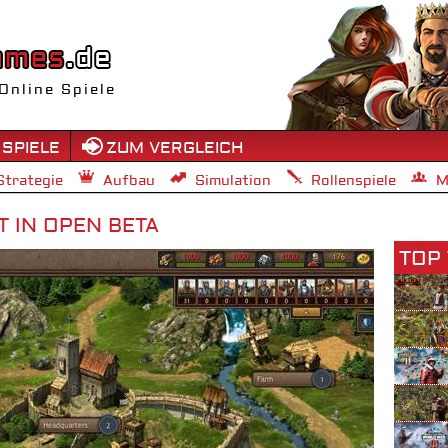
Online Spiele
 SPIELE
ZUM VERGLEICH
Strategie
Aufbau
Simulation
Rollenspiele
M
T IN OPEN BETA
TOP