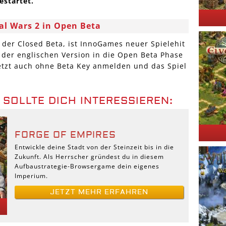
estartet.
al Wars 2 in Open Beta
 der Closed Beta, ist InnoGames neuer Spielehit
t der englischen Version in die Open Beta Phase
jetzt auch ohne Beta Key anmelden und das Spiel
 SOLLTE DICH INTERESSIEREN:
FORGE OF EMPIRES
Entwickle deine Stadt von der Steinzeit bis in die
Zukunft. Als Herrscher gründest du in diesem
Aufbaustrategie-Browsergame dein eigenes
Imperium.
JETZT MEHR ERFAHREN