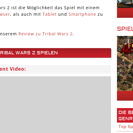
rs 2 ist die Möglichkeit das Spiel mit einem
wser
, als auch mit
Tablet
und
Smartphone
zu
SPIE
 unserem
Review zu Tribal Wars 2
.
TRIBAL WARS 2 SPIELEN
ent Video:
DIE 
GENR
Top Sp