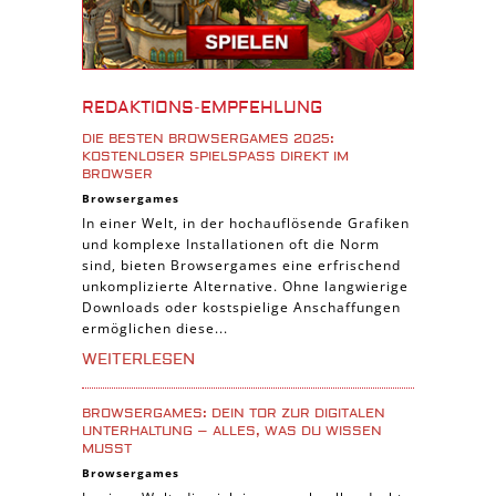
iPhone Spiele
iOS Spiele
Burgenbau Spiele
REDAKTIONS-EMPFEHLUNG
Cross-Platform Spiele
DIE BESTEN BROWSERGAMES 2025:
iPad Spiele
KOSTENLOSER SPIELSPASS DIREKT IM B
ROWSER
Denk Spiele
Browsergames
In einer Welt, in der hochauflösende Grafiken
Piraten Spiele
und komplexe Installationen oft die Norm
Sport Spiele
sind, bieten Browsergames eine erfrischend
unkomplizierte Alternative. Ohne langwierige
Pferde Spiele
Downloads oder kostspielige Anschaffungen
Simulation Spiele
ermöglichen diese...
Tier Spiele
WEITERLESEN
Casual Spiele
BROWSERGAMES: DEIN TOR ZUR DIGITALEN
Abenteuer Spiele
UNTERHALTUNG – ALLES, WAS DU WISSEN
MUSST
Online Spiele
Browsergames
3-Gewinnt Spiele