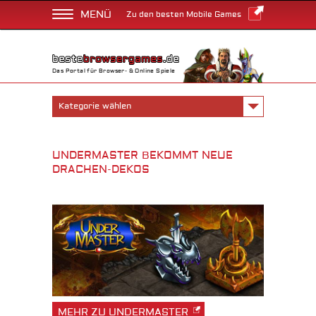
MENÜ
Zu den besten Mobile Games
Das Portal für Browser- & Online Spiele
Kategorie wählen
UNDERMASTER BEKOMMT NEUE
DRACHEN-DEKOS
MEHR ZU UNDERMASTER