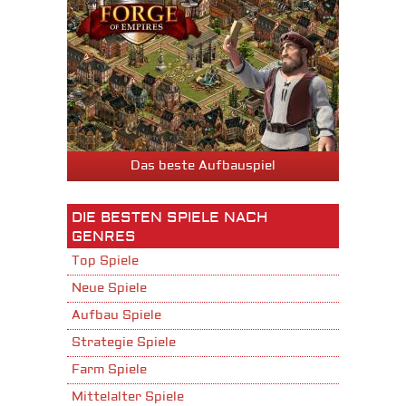
Das beste Aufbauspiel
DIE BESTEN SPIELE NACH
GENRES
Top Spiele
Neue Spiele
Aufbau Spiele
Strategie Spiele
Farm Spiele
Mittelalter Spiele