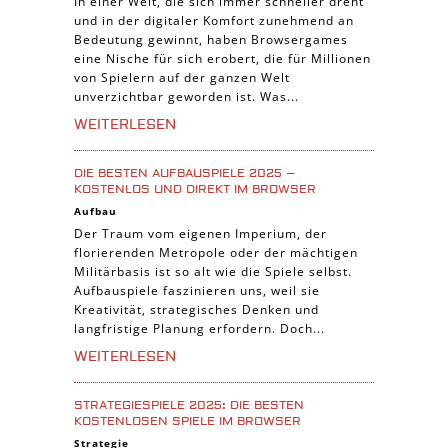
In einer Welt, die sich immer schneller dreht
und in der digitaler Komfort zunehmend an
Trading Card Spiele
Bedeutung gewinnt, haben Browsergames
Manager Spiele
eine Nische für sich erobert, die für Millionen
von Spielern auf der ganzen Welt
unverzichtbar geworden ist. Was...
WEITERLESEN
DIE BESTEN AUFBAUSPIELE 2025 –
KOSTENLOS UND DIREKT IM BROWSER
Aufbau
Der Traum vom eigenen Imperium, der
florierenden Metropole oder der mächtigen
Militärbasis ist so alt wie die Spiele selbst.
Aufbauspiele faszinieren uns, weil sie
Kreativität, strategisches Denken und
langfristige Planung erfordern. Doch...
WEITERLESEN
STRATEGIESPIELE 2025: DIE BESTEN
KOSTENLOSEN SPIELE IM BROWSER
Strategie