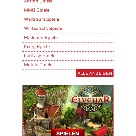
Action Spiele
MMO Spiele
Weltraum Spiele
Wirtschaft Spiele
Mädchen Spiele
Krieg Spiele
Fantasy Spiele
Mobile Spiele
ALLE ANZEIGEN
Stadtaufbau Spiele
Shooter Spiele
Download Spiele
3D Spiele
Tablet Spiele
Android Spiele
iPhone Spiele