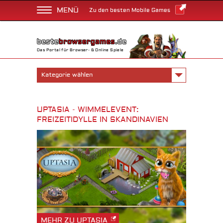
MENÜ
Zu den besten Mobile Games
Das Portal für Browser- & Online Spiele
Kategorie wählen
UPTASIA - WIMMELEVENT:
FREIZEITIDYLLE IN SKANDINAVIEN
MEHR ZU UPTASIA