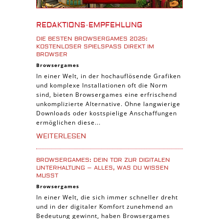
iOS Spiele
Burgenbau Spiele
REDAKTIONS-EMPFEHLUNG
Cross-Platform Spiele
DIE BESTEN BROWSERGAMES 2025:
iPad Spiele
KOSTENLOSER SPIELSPASS DIREKT IM B
ROWSER
Denk Spiele
Browsergames
In einer Welt, in der hochauflösende Grafiken
Piraten Spiele
und komplexe Installationen oft die Norm
Sport Spiele
sind, bieten Browsergames eine erfrischend
unkomplizierte Alternative. Ohne langwierige
Pferde Spiele
Downloads oder kostspielige Anschaffungen
Simulation Spiele
ermöglichen diese...
Tier Spiele
WEITERLESEN
Casual Spiele
BROWSERGAMES: DEIN TOR ZUR DIGITALEN
Abenteuer Spiele
UNTERHALTUNG – ALLES, WAS DU WISSEN
MUSST
Online Spiele
Browsergames
3-Gewinnt Spiele
In einer Welt, die sich immer schneller dreht
und in der digitaler Komfort zunehmend an
Trading Card Spiele
Bedeutung gewinnt, haben Browsergames