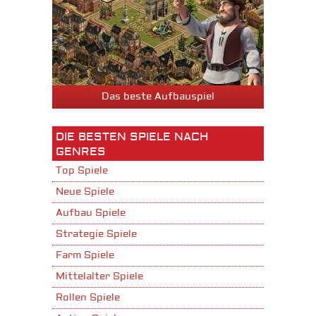
Das beste Aufbauspiel
DIE BESTEN SPIELE NACH
GENRES
Top Spiele
Neue Spiele
Aufbau Spiele
Strategie Spiele
Farm Spiele
Mittelalter Spiele
Rollen Spiele