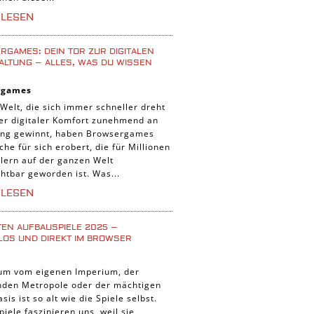
iele
RLESEN
 Spiele
uer Spiele
GAMES: DEIN TOR ZUR DIGITALEN
ALTUNG – ALLES, WAS DU WISSEN
 Spiele
rgames
nnt Spiele
 Welt, die sich immer schneller dreht
g Card Spiele
der digitaler Komfort zunehmend an
ng gewinnt, haben Browsergames
r Spiele
che für sich erobert, die für Millionen
lern auf der ganzen Welt
htbar geworden ist. Was...
RLESEN
TEN AUFBAUSPIELE 2025 –
LOS UND DIREKT IM BROWSER
um vom eigenen Imperium, der
enden Metropole oder der mächtigen
asis ist so alt wie die Spiele selbst.
iele faszinieren uns, weil sie