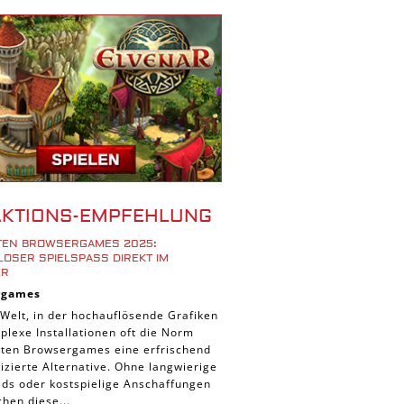
r Spiele
ad Spiele
ele
 Spiele
d Spiele
 Spiele
iele
bau Spiele
AKTIONS-EMPFEHLUNG
Platform Spiele
STEN BROWSERGAMES 2025:
piele
OSER SPIELSPASS DIREKT IM B
R
piele
rgames
n Spiele
 Welt, in der hochauflösende Grafiken
lexe Installationen oft die Norm
Spiele
ieten Browsergames eine erfrischend
 Spiele
zierte Alternative. Ohne langwierige
ds oder kostspielige Anschaffungen
tion Spiele
hen diese...