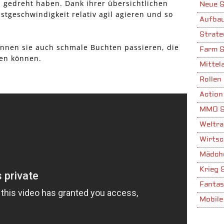
ch gedreht haben. Dank ihrer übersichtlichen
Neue S
tgeschwindigkeit relativ agil agieren und so
Aufbau
Strate
nnen sie auch schmale Buchten passieren, die
Farm S
ren können.
Mittela
Rollen 
Action
MMO S
Weltra
Wirtsc
Mädche
Krieg 
Fantas
Mobile
Stadta