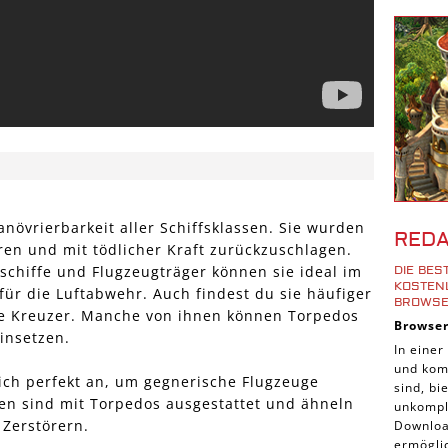
Shoote
Downlo
3D Spi
Tablet
Androi
iPhone
iOS Sp
Burgen
növrierbarkeit aller Schiffsklassen. Sie wurden
RED
ren und mit tödlicher Kraft zurückzuschlagen.
Cross-
schiffe und Flugzeugträger können sie ideal im
DIE BE
iPad S
KOSTENL
 für die Luftabwehr. Auch findest du sie häufiger
ROWSE
Denk S
e Kreuzer. Manche von ihnen können Torpedos
Browse
insetzen.
Pirate
In einer
und komp
Sport 
ich perfekt an, um gegnerische Flugzeuge
sind, b
Pferde
en sind mit Torpedos ausgestattet und ähneln
unkompli
 Zerstörern.
Downloa
Simula
ermöglic