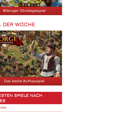
Wikinger-Strategiespiel
L DER WOCHE
Das beste Aufbauspiel
BESTEN SPIELE NACH
ES
iele