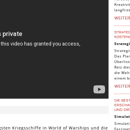
Kreativi
langfris
WEITE
STRATEG
KOSTEN
Strateg
Strategi
Das Pla
Überlis
Reiz die
die Welt
einem b
WEITE
DIE BES
ERSCHAF
UND DIR
Simulat
Simulati
gsten Kriegsschiffe in World of Warships und die
Faszinat