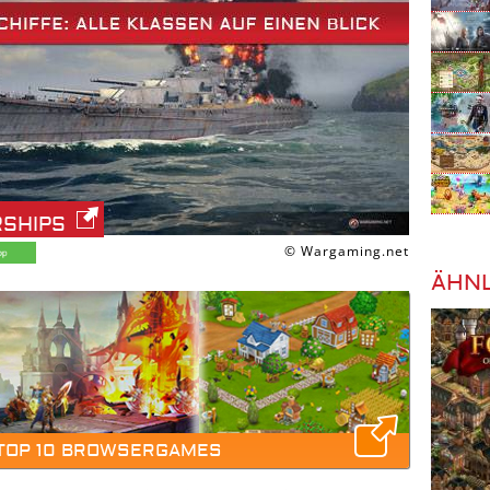
RSHIPS
© Wargaming.net
ÄHNL
 TOP 10 BROWSERGAMES