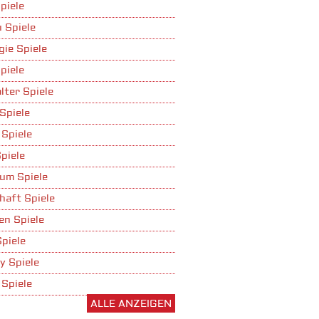
piele
 Spiele
gie Spiele
piele
lter Spiele
Spiele
 Spiele
piele
um Spiele
haft Spiele
n Spiele
Spiele
y Spiele
 Spiele
ALLE ANZEIGEN
ufbau Spiele