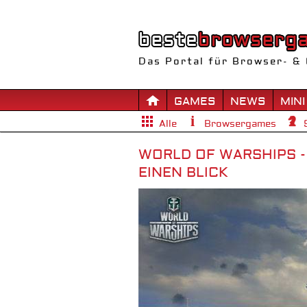
Das Portal für Browser- & 
GAMES
NEWS
MINI
Alle
Browsergames
WORLD OF WARSHIPS -
EINEN BLICK