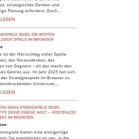
tät, strategisches Denken und
tige Planung erfordern. Doch...
RLESEN
IESPIELE 2025: DIE BESTEN
LOSEN SPIELE IM BROWSER
ie
e ist der Herzschlag vieler Spiele.
nen, das Vorausdenken, das
ten von Gegnern – all das macht den
ses Genres aus. Im Jahr 2025 hat sich
 der Strategiespiele im Browser zu
eeindruckenden Universum...
RLESEN
TEN SIMULATIONSSPIELE 2025:
FE DEINE EIGENE WELT – KOSTENLOS
EKT IM BROWSER
ion
onsspiele bieten eine einzigartige
ion: Sie ermöglichen es uns, in die