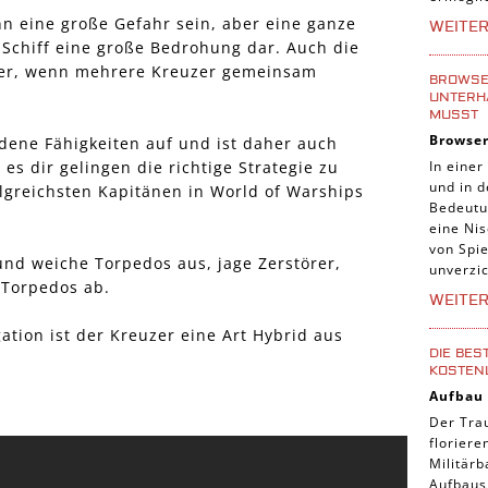
Tier Sp
nn eine große Gefahr sein, aber eine ganze
WEITE
he Schiff eine große Bedrohung dar. Auch die
Casual
iver, wenn mehrere Kreuzer gemeinsam
Abente
BROWSER
UNTERH
Online
MUSST
Browse
edene Fähigkeiten auf und ist daher auch
3-Gewi
In einer
 es dir gelingen die richtige Strategie zu
Tradin
und in 
olgreichsten Kapitänen in World of Warships
Bedeutu
Manage
eine Nis
von Spie
 und weiche Torpedos aus, jage Zerstörer,
unverzic
 Torpedos ab.
WEITE
tion ist der Kreuzer eine Art Hybrid aus
DIE BES
KOSTEN
Aufbau
Der Tra
florier
Militärb
Aufbausp