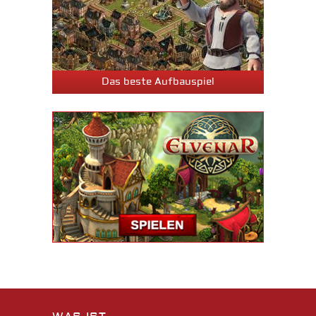
Das beste Aufbauspiel