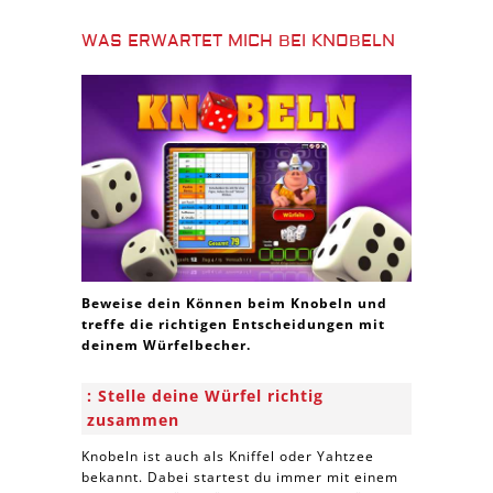
WAS ERWARTET MICH BEI KNOBELN
Beweise dein Können beim Knobeln und
treffe die richtigen Entscheidungen mit
deinem Würfelbecher.
Stelle deine Würfel richtig
zusammen
Knobeln ist auch als Kniffel oder Yahtzee
bekannt. Dabei startest du immer mit einem