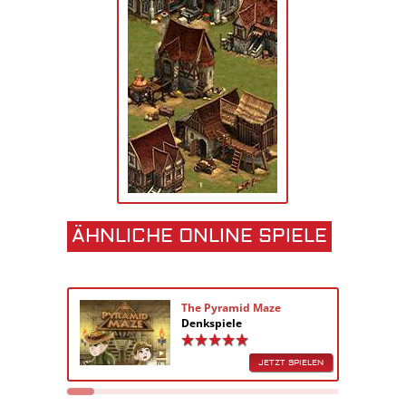
ÄHNLICHE ONLINE SPIELE
The Pyramid Maze
Denkspiele
JETZT SPIELEN