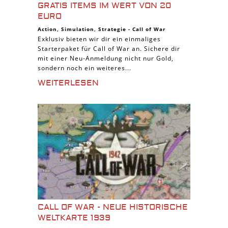
GRATIS ITEMS IM WERT VON 20
EURO
Action
,
Simulation
,
Strategie
-
Call of War
Exklusiv bieten wir dir ein einmaliges
Starterpaket für Call of War an. Sichere dir
mit einer Neu-Anmeldung nicht nur Gold,
sondern noch ein weiteres...
WEITERLESEN
CALL OF WAR - NEUE HISTORISCHE
WELTKARTE 1939