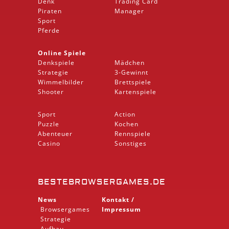
Denk
Trading Card
Piraten
Manager
Sport
Pferde
Online Spiele
Denkspiele
Mädchen
Strategie
3-Gewinnt
Wimmelbilder
Brettspiele
Shooter
Kartenspiele
Sport
Action
Puzzle
Kochen
Abenteuer
Rennspiele
Casino
Sonstiges
BESTEBROWSERGAMES.DE
News
Kontakt /
Browsergames
Impressum
Strategie
Aufbau