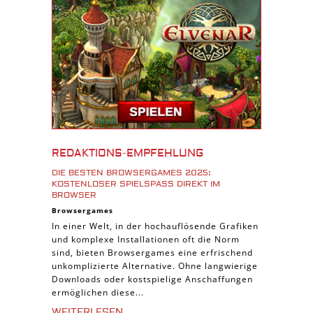
Download Spiele
3D Spiele
Tablet Spiele
Android Spiele
iPhone Spiele
iOS Spiele
Burgenbau Spiele
REDAKTIONS-EMPFEHLUNG
Cross-Platform Spiele
DIE BESTEN BROWSERGAMES 2025:
iPad Spiele
KOSTENLOSER SPIELSPASS DIREKT IM B
ROWSER
Denk Spiele
Browsergames
In einer Welt, in der hochauflösende Grafiken
Piraten Spiele
und komplexe Installationen oft die Norm
Sport Spiele
sind, bieten Browsergames eine erfrischend
unkomplizierte Alternative. Ohne langwierige
Pferde Spiele
Downloads oder kostspielige Anschaffungen
Simulation Spiele
ermöglichen diese...
Tier Spiele
WEITERLESEN