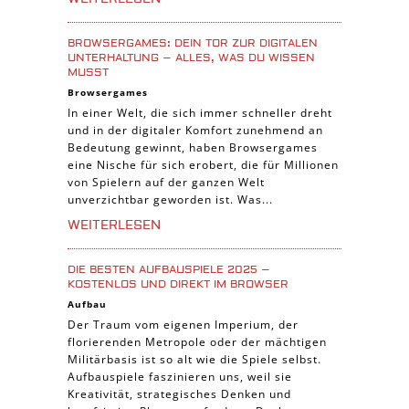
Casual Spiele
BROWSERGAMES: DEIN TOR ZUR DIGITALEN
Abenteuer Spiele
UNTERHALTUNG – ALLES, WAS DU WISSEN
MUSST
Online Spiele
Browsergames
3-Gewinnt Spiele
In einer Welt, die sich immer schneller dreht
und in der digitaler Komfort zunehmend an
Trading Card Spiele
Bedeutung gewinnt, haben Browsergames
Manager Spiele
eine Nische für sich erobert, die für Millionen
von Spielern auf der ganzen Welt
unverzichtbar geworden ist. Was...
WEITERLESEN
DIE BESTEN AUFBAUSPIELE 2025 –
KOSTENLOS UND DIREKT IM BROWSER
Aufbau
Der Traum vom eigenen Imperium, der
florierenden Metropole oder der mächtigen
Militärbasis ist so alt wie die Spiele selbst.
Aufbauspiele faszinieren uns, weil sie
Kreativität, strategisches Denken und