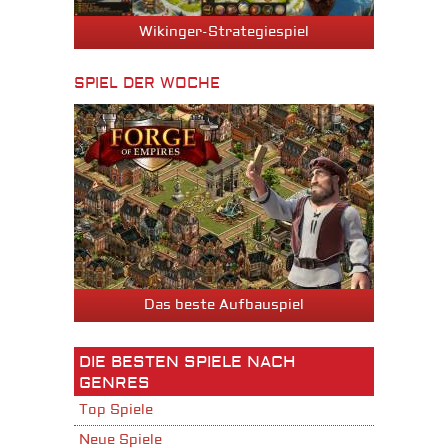
Wikinger-Strategiespiel
SPIEL DER WOCHE
Das beste Aufbauspiel
DIE BESTEN SPIELE NACH
GENRES
Top Spiele
Neue Spiele