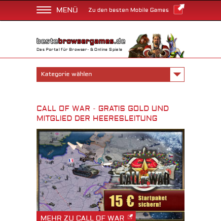
MENÜ
Zu den besten Mobile Games
Das Portal für Browser- & Online Spiele
Kategorie wählen
CALL OF WAR - GRATIS GOLD UND
MITGLIED DER HEERESLEITUNG
MEHR ZU CALL OF WAR