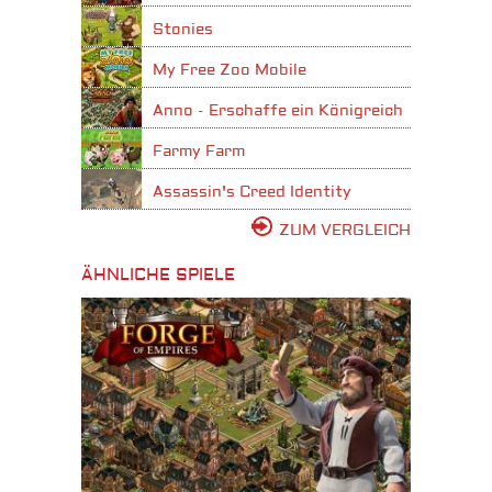
Stonies
My Free Zoo Mobile
Anno - Erschaffe ein Königreich
Farmy Farm
Assassin's Creed Identity
ZUM VERGLEICH
ÄHNLICHE SPIELE