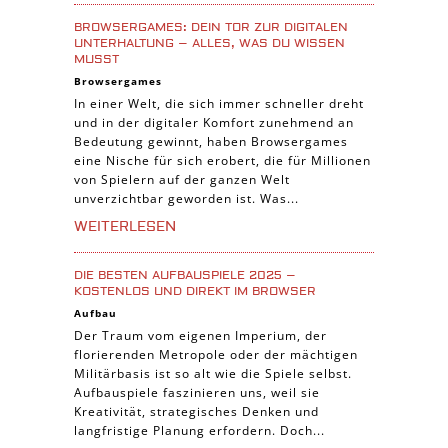
Casual Spiele
BROWSERGAMES: DEIN TOR ZUR DIGITALEN
Abenteuer Spiele
UNTERHALTUNG – ALLES, WAS DU WISSEN
MUSST
Online Spiele
Browsergames
3-Gewinnt Spiele
In einer Welt, die sich immer schneller dreht
und in der digitaler Komfort zunehmend an
Trading Card Spiele
Bedeutung gewinnt, haben Browsergames
Manager Spiele
eine Nische für sich erobert, die für Millionen
von Spielern auf der ganzen Welt
unverzichtbar geworden ist. Was...
WEITERLESEN
DIE BESTEN AUFBAUSPIELE 2025 –
KOSTENLOS UND DIREKT IM BROWSER
Aufbau
Der Traum vom eigenen Imperium, der
florierenden Metropole oder der mächtigen
Militärbasis ist so alt wie die Spiele selbst.
Aufbauspiele faszinieren uns, weil sie
Kreativität, strategisches Denken und
langfristige Planung erfordern. Doch...