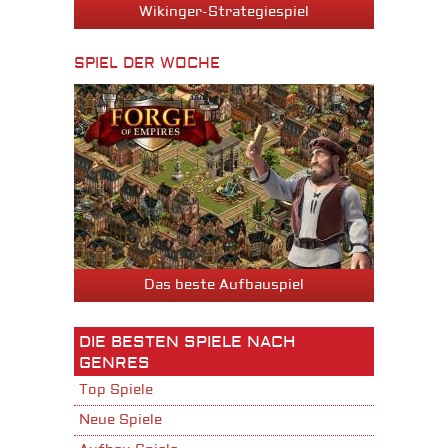
Wikinger-Strategiespiel
SPIEL DER WOCHE
Das beste Aufbauspiel
DIE BESTEN SPIELE NACH
GENRES
Top Spiele
Neue Spiele