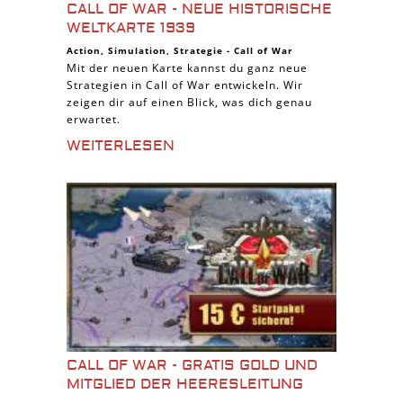
CALL OF WAR - NEUE HISTORISCHE
WELTKARTE 1939
Action
,
Simulation
,
Strategie
-
Call of War
Mit der neuen Karte kannst du ganz neue
Strategien in Call of War entwickeln. Wir
zeigen dir auf einen Blick, was dich genau
erwartet.
WEITERLESEN
CALL OF WAR - GRATIS GOLD UND
MITGLIED DER HEERESLEITUNG