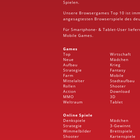
Spielen.
Unsere Browsergames
Top 10
ist imm
angesagtesten Browserspiele des deut
Für Smartphone- &
Tablet
-User liefe
Mobile
Games.
Games
Top
Wirtschaft
Neue
Mädchen
Aufbau
Krieg
Strategie
Fantasy
Farm
Mobile
Mittelalter
Stadtaufbau
Rollen
Shooter
Action
Download
MMO
3D
Weltraum
Tablet
Online Spiele
Denkspiele
Mädchen
Strategie
3-Gewinnt
Wimmelbilder
Brettspiele
Shooter
Kartenspiele