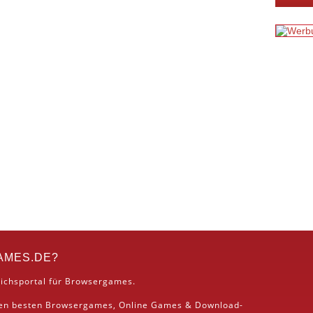
AMES.DE?
ichsportal für Browsergames.
den besten
Browsergames
, Online Games &
Download
-