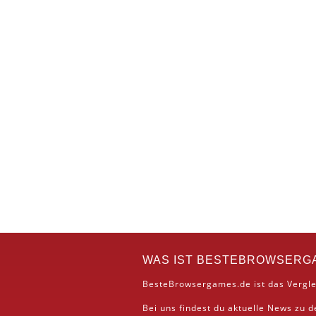
WAS IST BESTEBROWSERG
BesteBrowsergames.de ist das Vergle
Bei uns findest du aktuelle News zu 