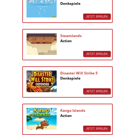
Denkspiele
JETZT SPIELEN
Steamlands
Action
JETZT SPIELEN
Disaster Will Strike 5
Denkspiele
JETZT SPIELEN
Kango Islands
Action
JETZT SPIELEN