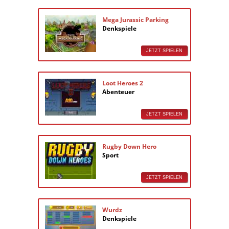
Mega Jurassic Parking
Denkspiele
JETZT SPIELEN
Loot Heroes 2
Abenteuer
JETZT SPIELEN
Rugby Down Hero
Sport
JETZT SPIELEN
Wurdz
Denkspiele