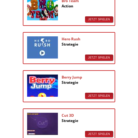
Bro Team
Action
JETZT SPIELEN
Hero Rush
Strategie
JETZT SPIELEN
Berry Jump
Strategie
JETZT SPIELEN
Cut 3D
Strategie
JETZT SPIELEN