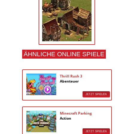
ÄHNLICHE ONLINE SPIELE
Thrill Rush 3
Abenteuer
JETZT SPIELEN
Minecraft Parking
Action
JETZT SPIELEN