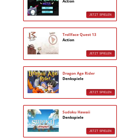
Action
JETZT SPIELEN
Trollface Quest 13
Action
JETZT SPIELEN
Dragon Age Rider
Denkspiele
JETZT SPIELEN
Sudoku Hawaii
Denkspiele
JETZT SPIELEN