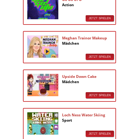
Action
JETZT SPIELEN
Meghan Trainor Makeup
Mädchen
JETZT SPIELEN
Upside Down Cake
Mädchen
JETZT SPIELEN
Loch Ness Water Skiing
Sport
JETZT SPIELEN