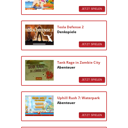
JETZT SPIELEN
Tesla Defense 2
Denkspiele
JETZT SPIELEN
Tank Rage in Zombie City
Abenteuer
JETZT SPIELEN
Uphill Rush 7: Waterpark
Abenteuer
JETZT SPIELEN