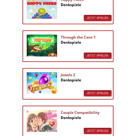
Denkspiele
JETZT SPIELEN
Through the Cave 1
Denkspiele
JETZT SPIELEN
Jewels 2
Denkspiele
JETZT SPIELEN
Couple Compatibility
Denkspiele
JETZT SPIELEN