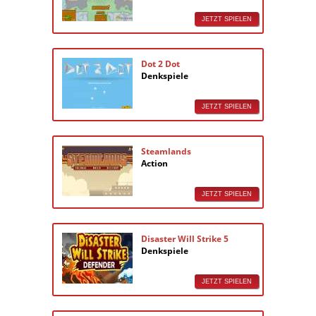
JETZT SPIELEN
Dot 2 Dot
Denkspiele
JETZT SPIELEN
Steamlands
Action
JETZT SPIELEN
Disaster Will Strike 5
Denkspiele
JETZT SPIELEN