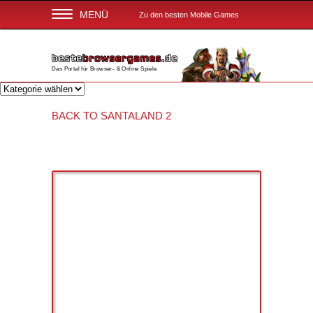
MENÜ
Zu den besten Mobile Games
Das Portal für Browser- & Online Spiele
BACK TO SANTALAND 2