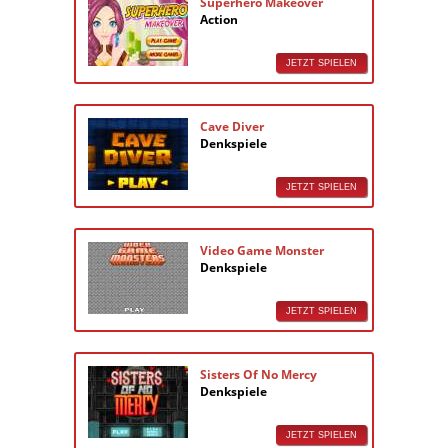
Superhero Makeover
Action
JETZT SPIELEN
Cave Diver
Denkspiele
JETZT SPIELEN
Video Game Monster
Denkspiele
JETZT SPIELEN
Sisters Of No Mercy
Denkspiele
JETZT SPIELEN