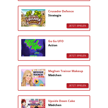
Crusader Defence
Strategie
JETZT SPIELEN
Go Go UFO
Action
JETZT SPIELEN
Meghan Trainor Makeup
Mädchen
JETZT SPIELEN
Upside Down Cake
Mädchen