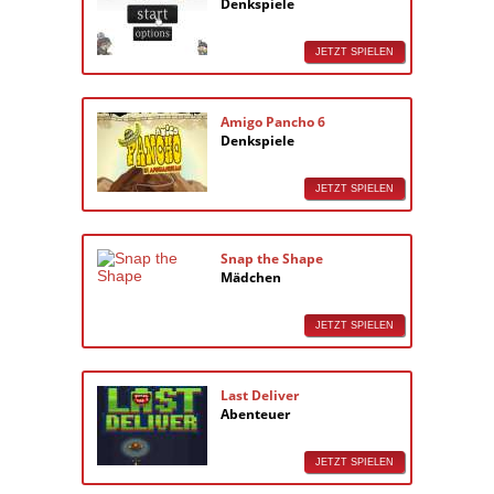
Denkspiele
JETZT SPIELEN
Amigo Pancho 6
Denkspiele
JETZT SPIELEN
Snap the Shape
Mädchen
JETZT SPIELEN
Last Deliver
Abenteuer
JETZT SPIELEN