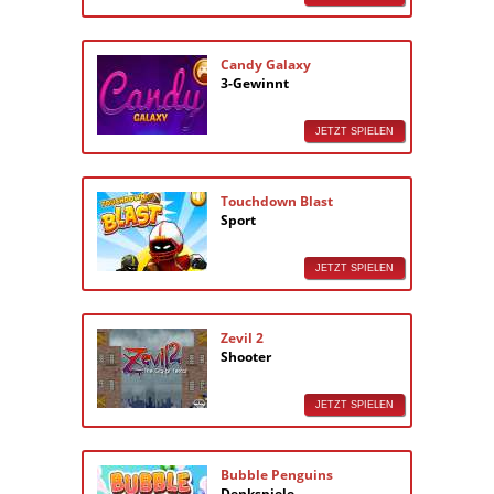
Candy Galaxy
3-Gewinnt
JETZT SPIELEN
Touchdown Blast
Sport
JETZT SPIELEN
Zevil 2
Shooter
JETZT SPIELEN
Bubble Penguins
Denkspiele