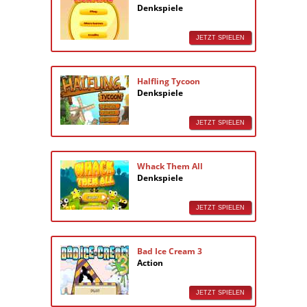
Denkspiele
JETZT SPIELEN
Halfling Tycoon
Denkspiele
JETZT SPIELEN
Whack Them All
Denkspiele
JETZT SPIELEN
Bad Ice Cream 3
Action
JETZT SPIELEN