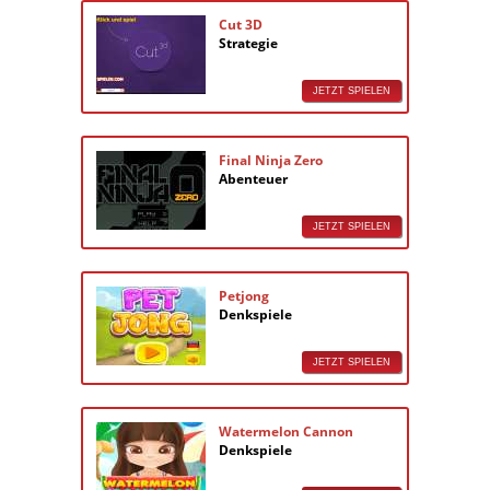
Cut 3D
Strategie
JETZT SPIELEN
Final Ninja Zero
Abenteuer
JETZT SPIELEN
Petjong
Denkspiele
JETZT SPIELEN
Watermelon Cannon
Denkspiele