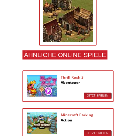
ÄHNLICHE ONLINE SPIELE
Thrill Rush 3
Abenteuer
JETZT SPIELEN
Minecraft Parking
Action
JETZT SPIELEN