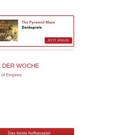
The Pyramid Maze
Decision
Denkspiele
Denkspie
JETZT SPIELEN
L DER WOCHE
Das beste Aufbauspiel