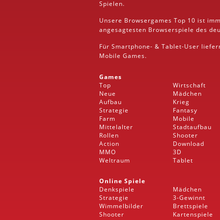
Spielen.
Unsere Browsergames
Top 10
ist imm
angesagtesten Browserspiele des deut
Für Smartphone- &
Tablet
-User liefe
Mobile
Games.
Games
Top
Wirtschaft
Neue
Mädchen
Aufbau
Krieg
Strategie
Fantasy
Farm
Mobile
Mittelalter
Stadtaufbau
Rollen
Shooter
Action
Download
MMO
3D
Weltraum
Tablet
Online Spiele
Denkspiele
Mädchen
Strategie
3-Gewinnt
Wimmelbilder
Brettspiele
Shooter
Kartenspiele