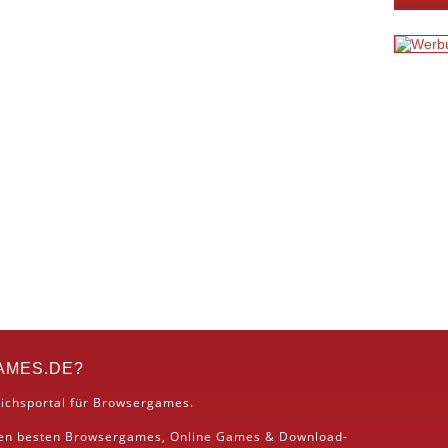
AMES.DE?
ichsportal für Browsergames.
den besten
Browsergames
, Online Games &
Download
-