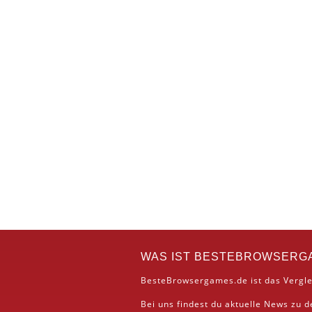
WAS IST BESTEBROWSERG
BesteBrowsergames.de ist das Vergle
Bei uns findest du aktuelle News zu 