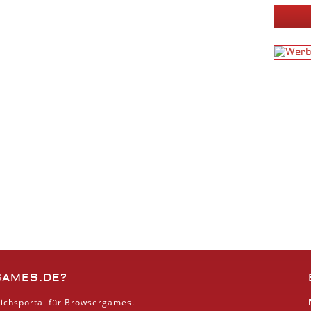
GAMES.DE?
ichsportal für Browsergames.