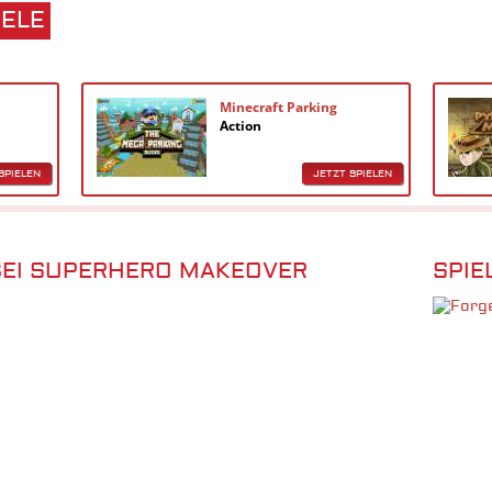
IELE
Minecraft Parking
Action
SPIELEN
JETZT SPIELEN
BEI SUPERHERO MAKEOVER
SPIE