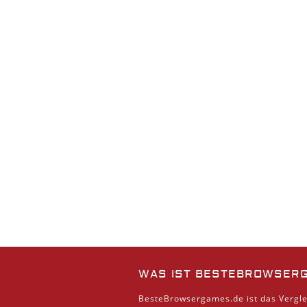
WAS IST BESTEBROWSER
BesteBrowsergames.de ist das Vergle