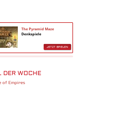
The Pyramid Maze
Decision
Denkspiele
Denkspie
JETZT SPIELEN
L DER WOCHE