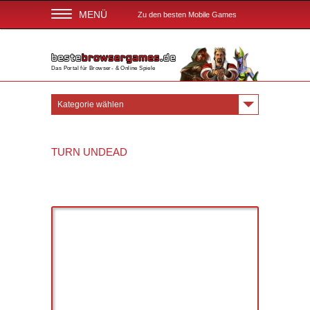
MENÜ
Zu den besten Mobile Games
Das Portal für Browser- & Online Spiele
Kategorie wählen
TURN UNDEAD