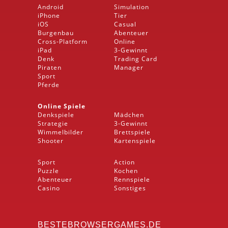
Android
Simulation
iPhone
Tier
iOS
Casual
Burgenbau
Abenteuer
Cross-Platform
Online
iPad
3-Gewinnt
Denk
Trading Card
Piraten
Manager
Sport
Pferde
Online Spiele
Denkspiele
Mädchen
Strategie
3-Gewinnt
Wimmelbilder
Brettspiele
Shooter
Kartenspiele
Sport
Action
Puzzle
Kochen
Abenteuer
Rennspiele
Casino
Sonstiges
BESTEBROWSERGAMES.DE