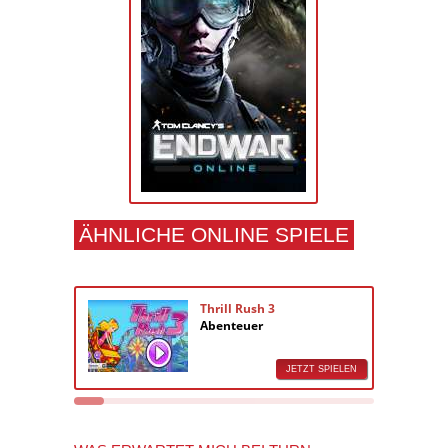
ÄHNLICHE ONLINE SPIELE
Thrill Rush 3
Abenteuer
JETZT SPIELEN