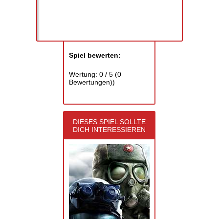
Spiel bewerten:
Wertung:
0
/
5
(
0
Bewertungen))
DIESES SPIEL SOLLTE
DICH INTERESSIEREN