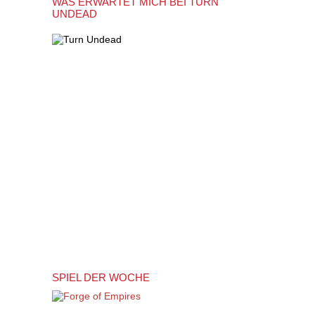
WAS ERWARTET MICH BEI TURN
UNDEAD
SPIEL DER WOCHE