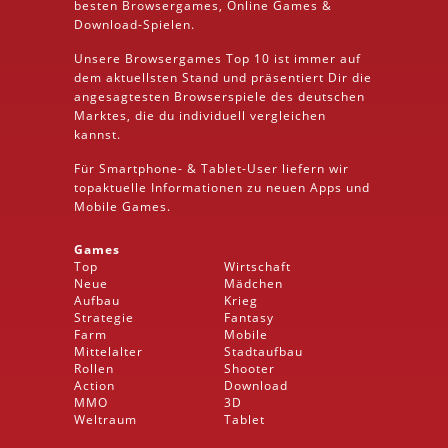
besten
Browsergames
, Online Games &
Download
-Spielen.
Unsere Browsergames
Top 10
ist immer auf
dem aktuellsten Stand und präsentiert Dir die
angesagtesten Browserspiele des deutschen
Marktes, die du individuell vergleichen
kannst.
Für Smartphone- &
Tablet
-User liefern wir
topaktuelle Informationen zu neuen Apps und
Mobile
Games.
Games
Top
Wirtschaft
Neue
Mädchen
Aufbau
Krieg
Strategie
Fantasy
Farm
Mobile
Mittelalter
Stadtaufbau
Rollen
Shooter
Action
Download
MMO
3D
Weltraum
Tablet